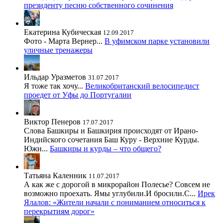
президенту песню собственного сочинения
Екатерина Кубическая
12.09.2017
Фото - Марта Вернер...
В уфимском парке установили
уличные тренажеры
Ильдар Уразметов
31.07.2017
Я тоже так хочу...
Великобританский велосипедист
проедет от Уфы до Португалии
Виктор Пенеров
17.07.2017
Слова Башкиры и Башкирия происходят от Ирано-
Индийского сочетания Баш Куру - Верхние Курды.
Южн...
Башкиры и курды – что общего?
Татьяна Каленник
11.07.2017
А как же с дорогой в микрорайон Полесье? Совсем не
возможно проехать. Ямы углубили.И бросили.С...
Ирек
Ялалов: «Жители начали с пониманием относиться к
перекрытиям дорог»