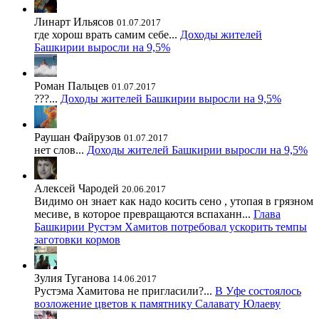
Линарт Ильясов
01.07.2017
где хорош врать самим себе...
Доходы жителей
Башкирии выросли на 9,5%
Роман Пальцев
01.07.2017
???...
Доходы жителей Башкирии выросли на 9,5%
Раушан Файрузов
01.07.2017
нет слов...
Доходы жителей Башкирии выросли на 9,5%
Алексей Чародей
20.06.2017
Видимо он знает как надо косить сено , утопая в грязном
месиве, в которое превращаются вспаханн...
Глава
Башкирии Рустэм Хамитов потребовал ускорить темпы
заготовки кормов
Зулия Туганова
14.06.2017
Рустэма Хамитова не пригласили?...
В Уфе состоялось
возложение цветов к памятнику Салавату Юлаеву