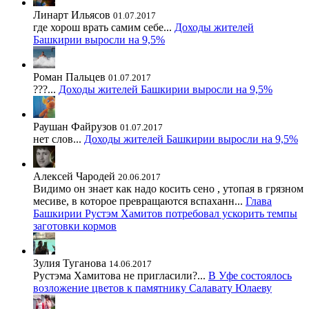
Линарт Ильясов
01.07.2017
где хорош врать самим себе...
Доходы жителей
Башкирии выросли на 9,5%
Роман Пальцев
01.07.2017
???...
Доходы жителей Башкирии выросли на 9,5%
Раушан Файрузов
01.07.2017
нет слов...
Доходы жителей Башкирии выросли на 9,5%
Алексей Чародей
20.06.2017
Видимо он знает как надо косить сено , утопая в грязном
месиве, в которое превращаются вспаханн...
Глава
Башкирии Рустэм Хамитов потребовал ускорить темпы
заготовки кормов
Зулия Туганова
14.06.2017
Рустэма Хамитова не пригласили?...
В Уфе состоялось
возложение цветов к памятнику Салавату Юлаеву