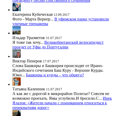
президенту песню собственного сочинения
Екатерина Кубическая
12.09.2017
Фото - Марта Вернер...
В уфимском парке установили
уличные тренажеры
Ильдар Уразметов
31.07.2017
Я тоже так хочу...
Великобританский велосипедист
проедет от Уфы до Португалии
Виктор Пенеров
17.07.2017
Слова Башкиры и Башкирия происходят от Ирано-
Индийского сочетания Баш Куру - Верхние Курды.
Южн...
Башкиры и курды – что общего?
Татьяна Каленник
11.07.2017
А как же с дорогой в микрорайон Полесье? Совсем не
возможно проехать. Ямы углубили.И бросили.С...
Ирек
Ялалов: «Жители начали с пониманием относиться к
перекрытиям дорог»