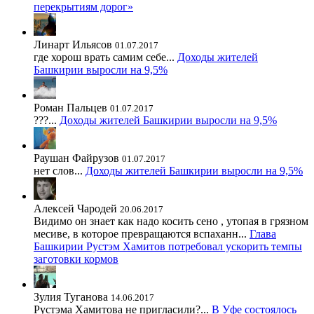
перекрытиям дорог»
Линарт Ильясов
01.07.2017
где хорош врать самим себе...
Доходы жителей
Башкирии выросли на 9,5%
Роман Пальцев
01.07.2017
???...
Доходы жителей Башкирии выросли на 9,5%
Раушан Файрузов
01.07.2017
нет слов...
Доходы жителей Башкирии выросли на 9,5%
Алексей Чародей
20.06.2017
Видимо он знает как надо косить сено , утопая в грязном
месиве, в которое превращаются вспаханн...
Глава
Башкирии Рустэм Хамитов потребовал ускорить темпы
заготовки кормов
Зулия Туганова
14.06.2017
Рустэма Хамитова не пригласили?...
В Уфе состоялось