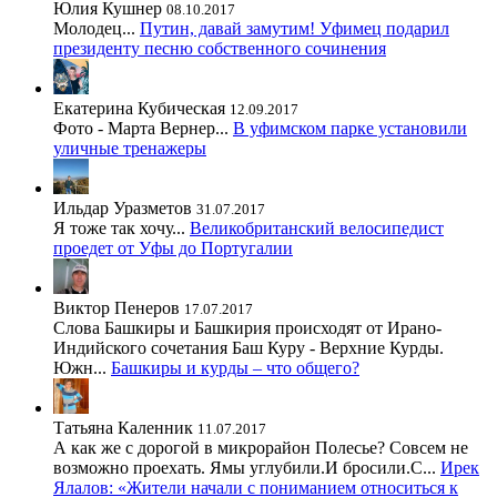
Юлия Кушнер
08.10.2017
Молодец...
Путин, давай замутим! Уфимец подарил
президенту песню собственного сочинения
Екатерина Кубическая
12.09.2017
Фото - Марта Вернер...
В уфимском парке установили
уличные тренажеры
Ильдар Уразметов
31.07.2017
Я тоже так хочу...
Великобританский велосипедист
проедет от Уфы до Португалии
Виктор Пенеров
17.07.2017
Слова Башкиры и Башкирия происходят от Ирано-
Индийского сочетания Баш Куру - Верхние Курды.
Южн...
Башкиры и курды – что общего?
Татьяна Каленник
11.07.2017
А как же с дорогой в микрорайон Полесье? Совсем не
возможно проехать. Ямы углубили.И бросили.С...
Ирек
Ялалов: «Жители начали с пониманием относиться к