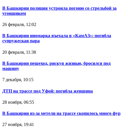
В Башкирии полиция устроила погоню со стрельбой за
угонщиком
26 февраля, 12:02
В Башкирии иномарка въехала в «КамАЗ»: погибла
супружеская пара
20 февраля, 11:38
В Башкирии пешеход, рискуя жизнью, бросился под
машину
7 декабря, 10:15
ДТП на трассе под Уфой: погибла женщина
28 ноября, 06:55
В Башкирии из-за метели на трассе скопилось много фур
27 ноября, 19:41