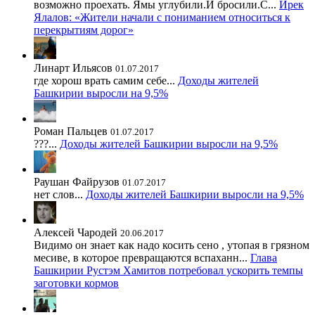
возможно проехать. Ямы углубили.И бросили.С...
Ирек
Ялалов: «Жители начали с пониманием относиться к
перекрытиям дорог»
Линарт Ильясов
01.07.2017
где хорош врать самим себе...
Доходы жителей
Башкирии выросли на 9,5%
Роман Пальцев
01.07.2017
???...
Доходы жителей Башкирии выросли на 9,5%
Раушан Файрузов
01.07.2017
нет слов...
Доходы жителей Башкирии выросли на 9,5%
Алексей Чародей
20.06.2017
Видимо он знает как надо косить сено , утопая в грязном
месиве, в которое превращаются вспаханн...
Глава
Башкирии Рустэм Хамитов потребовал ускорить темпы
заготовки кормов