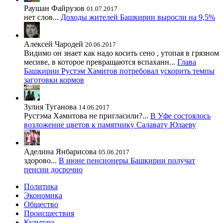
Раушан Файрузов
01.07.2017
нет слов...
Доходы жителей Башкирии выросли на 9,5%
Алексей Чародей
20.06.2017
Видимо он знает как надо косить сено , утопая в грязном
месиве, в которое превращаются вспаханн...
Глава
Башкирии Рустэм Хамитов потребовал ускорить темпы
заготовки кормов
Зулия Туганова
14.06.2017
Рустэма Хамитова не пригласили?...
В Уфе состоялось
возложение цветов к памятнику Салавату Юлаеву
Аделина Янбарисова
05.06.2017
здорово...
В июне пенсионеры Башкирии получат
пенсии досрочно
Политика
Экономика
Общество
Происшествия
Культура