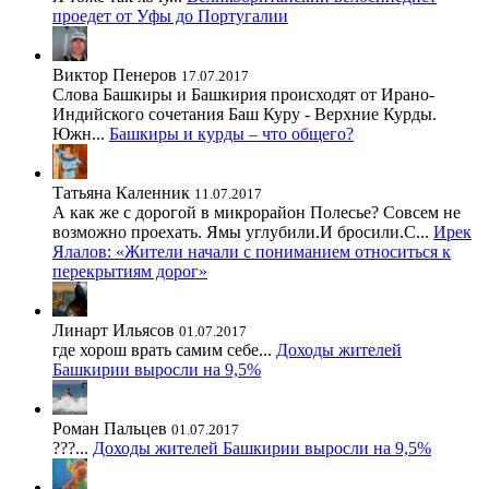
проедет от Уфы до Португалии
Виктор Пенеров
17.07.2017
Слова Башкиры и Башкирия происходят от Ирано-
Индийского сочетания Баш Куру - Верхние Курды.
Южн...
Башкиры и курды – что общего?
Татьяна Каленник
11.07.2017
А как же с дорогой в микрорайон Полесье? Совсем не
возможно проехать. Ямы углубили.И бросили.С...
Ирек
Ялалов: «Жители начали с пониманием относиться к
перекрытиям дорог»
Линарт Ильясов
01.07.2017
где хорош врать самим себе...
Доходы жителей
Башкирии выросли на 9,5%
Роман Пальцев
01.07.2017
???...
Доходы жителей Башкирии выросли на 9,5%