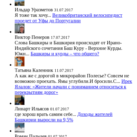
Ильдар Уразметов
31.07.2017
Я тоже так хочу...
Великобританский велосипедист
проедет от Уфы до Португалии
Виктор Пенеров
17.07.2017
Слова Башкиры и Башкирия происходят от Ирано-
Индийского сочетания Баш Куру - Верхние Курды.
Южн...
Башкиры и курды – что общего?
Татьяна Каленник
11.07.2017
А как же с дорогой в микрорайон Полесье? Совсем не
возможно проехать. Ямы углубили.И бросили.С...
Ирек
Ялалов: «Жители начали с пониманием относиться к
перекрытиям дорог»
Линарт Ильясов
01.07.2017
где хорош врать самим себе...
Доходы жителей
Башкирии выросли на 9,5%
Роман Пальцев
01.07.2017