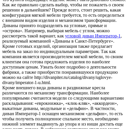
Как же правильно сделать выбор, чтобы не пожалеть о своем
решении в дальнейшем? Прежде всего, стоит решить, какая
конфигурация мягкой мебели требуется, то есть определиться
с внешним видом изделия и механизмом трансформации.
Диваны принято подразделять на угловые, прямые и
«острова». Например, выбирая мебель с углом, можно
рассмотреть такой вариант, как
угловой диван Император-1
,
реализуемый компанией «Диваны в Санкт-Петербурге».
Кроме готовых изделий, организация также предлагает
мебель на заказ по индивидуальным параметрам. Так как
компания является производителем мягкой мебели, то своим
клиентам она готова предложить изделия по наиболее
доступным ценам. Узнать более подробно о деятельности
фабрики, а также приобрести понравившуюся продукцию
можно на сайте http://divanpiter.ru/catalog/divany/uglovye-
divany/imperator-1-u.html.
Кроме внешнего вида диваны и раздвижные кресла
различаются по механизму трансформации. Наиболее
популярными считаются модели со следующими вариантами
раскладывания: «еврокнижка», «клик-кляк», «аккордеон»,
выкатные диваны, модульные и «дельфин». В частности,
диван Император-1 оснащен механизмом «дельфин», то есть
чтобы получить полноценное спальное место, необходимо
нижний элемент выдвинуть до упора и из ниши достать еще