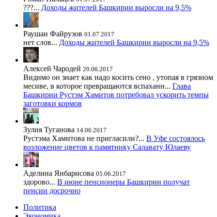
???...
Доходы жителей Башкирии выросли на 9,5%
Раушан Файрузов
01.07.2017
нет слов...
Доходы жителей Башкирии выросли на 9,5%
Алексей Чародей
20.06.2017
Видимо он знает как надо косить сено , утопая в грязном
месиве, в которое превращаются вспаханн...
Глава
Башкирии Рустэм Хамитов потребовал ускорить темпы
заготовки кормов
Зулия Туганова
14.06.2017
Рустэма Хамитова не пригласили?...
В Уфе состоялось
возложение цветов к памятнику Салавату Юлаеву
Аделина Янбарисова
05.06.2017
здорово...
В июне пенсионеры Башкирии получат
пенсии досрочно
Политика
Экономика