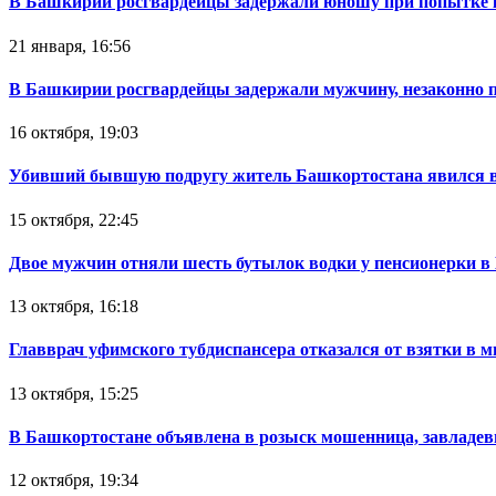
В Башкирии росгвардейцы задержали юношу при попытке 
21 января, 16:56
В Башкирии росгвардейцы задержали мужчину, незаконно 
16 октября, 19:03
Убивший бывшую подругу житель Башкортостана явился в
15 октября, 22:45
Двое мужчин отняли шесть бутылок водки у пенсионерки в
13 октября, 16:18
Главврач уфимского тубдиспансера отказался от взятки в 
13 октября, 15:25
В Башкортостане объявлена в розыск мошенница, завладев
12 октября, 19:34