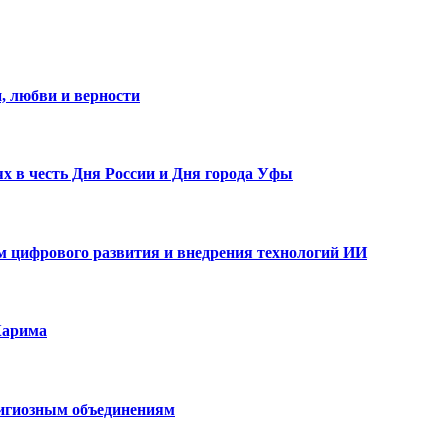
, любви и верности
х в честь Дня России и Дня города Уфы
ам цифрового развития и внедрения технологий ИИ
Карима
лигиозным объединениям