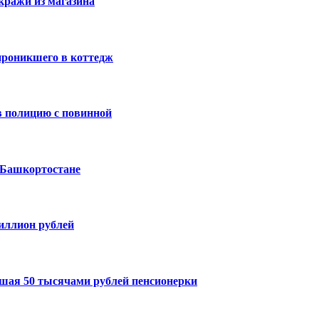
кражи из магазина
проникшего в коттедж
 полицию с повинной
 Башкортостане
миллион рублей
шая 50 тысячами рублей пенсионерки