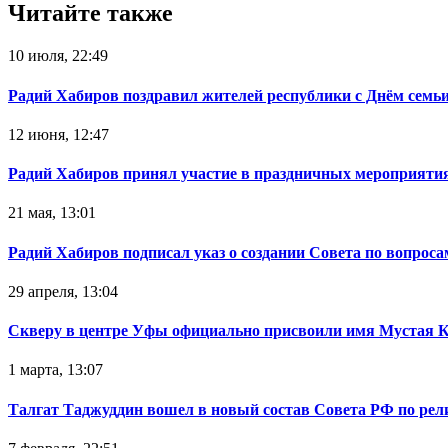
Читайте также
10 июля, 22:49
Радий Хабиров поздравил жителей республики с Днём семьи
12 июня, 12:47
Радий Хабиров принял участие в праздничных мероприятия
21 мая, 13:01
Радий Хабиров подписал указ о создании Совета по вопрос
29 апреля, 13:04
Скверу в центре Уфы официально присвоили имя Мустая 
1 марта, 13:07
Талгат Таджуддин вошел в новый состав Совета РФ по ре