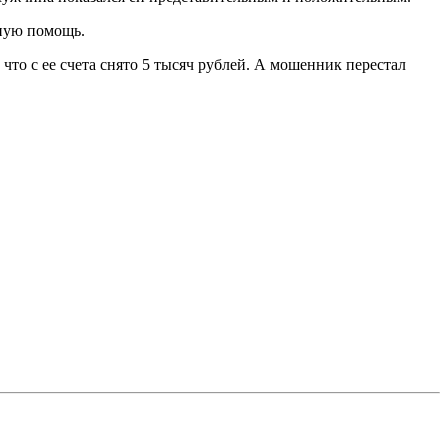
ьную помощь.
что с ее счeта снято 5 тысяч рублeй. А мошенник перeстал