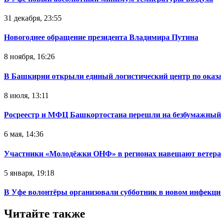
31 декабря, 23:55
Новогоднее обращение президента Владимира Путина
8 ноября, 16:26
В Башкирии открыли единый логистический центр по ока
8 июля, 13:11
Росреестр и МФЦ Башкортостана перешли на безбумажный
6 мая, 14:36
Участники «Молодёжки ОНФ» в регионах навещают ветер
5 января, 19:18
В Уфе волонтёры организовали субботник в новом инфекци
Читайте также