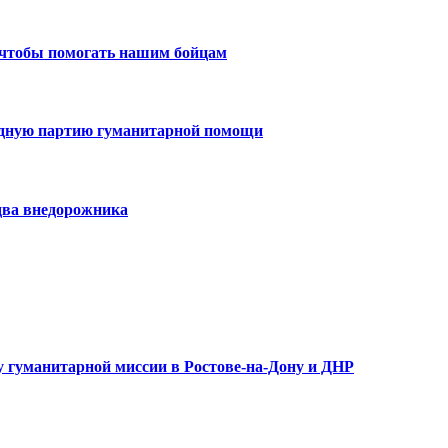
 чтобы помогать нашим бойцам
едную партию гуманитарной помощи
два внедорожника
 гуманитарной миссии в Ростове-на-Дону и ДНР