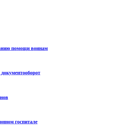
занию помощи воинам
 документооборот
анов
онном госпитале