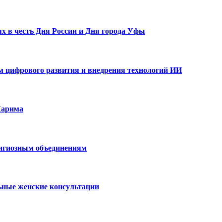
х в честь Дня России и Дня города Уфы
ам цифрового развития и внедрения технологий ИИ
Карима
лигиозным объединениям
ьные женские консультации