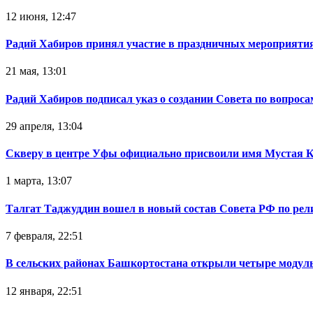
12 июня, 12:47
Радий Хабиров принял участие в праздничных мероприятия
21 мая, 13:01
Радий Хабиров подписал указ о создании Совета по вопрос
29 апреля, 13:04
Скверу в центре Уфы официально присвоили имя Мустая 
1 марта, 13:07
Талгат Таджуддин вошел в новый состав Совета РФ по ре
7 февраля, 22:51
В сельских районах Башкортостана открыли четыре модул
12 января, 22:51