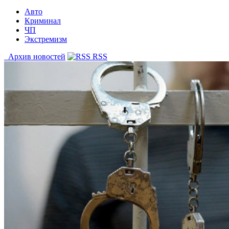
Авто
Криминал
ЧП
Экстремизм
Архив новостей
RSS