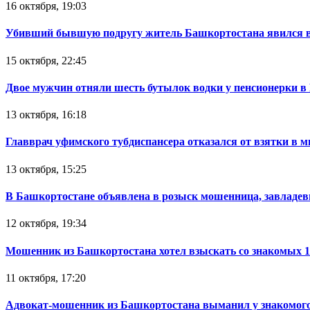
16 октября, 19:03
Убивший бывшую подругу житель Башкортостана явился в
15 октября, 22:45
Двое мужчин отняли шесть бутылок водки у пенсионерки в
13 октября, 16:18
Главврач уфимского тубдиспансера отказался от взятки в 
13 октября, 15:25
В Башкортостане объявлена в розыск мошенница, завладев
12 октября, 19:34
Мошенник из Башкортостана хотел взыскать со знакомых 
11 октября, 17:20
Адвокат-мошенник из Башкортостана выманил у знакомого