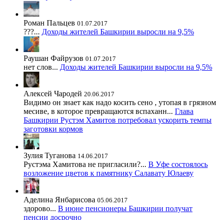
Роман Пальцев
01.07.2017
???...
Доходы жителей Башкирии выросли на 9,5%
Раушан Файрузов
01.07.2017
нет слов...
Доходы жителей Башкирии выросли на 9,5%
Алексей Чародей
20.06.2017
Видимо он знает как надо косить сено , утопая в грязном
месиве, в которое превращаются вспаханн...
Глава
Башкирии Рустэм Хамитов потребовал ускорить темпы
заготовки кормов
Зулия Туганова
14.06.2017
Рустэма Хамитова не пригласили?...
В Уфе состоялось
возложение цветов к памятнику Салавату Юлаеву
Аделина Янбарисова
05.06.2017
здорово...
В июне пенсионеры Башкирии получат
пенсии досрочно