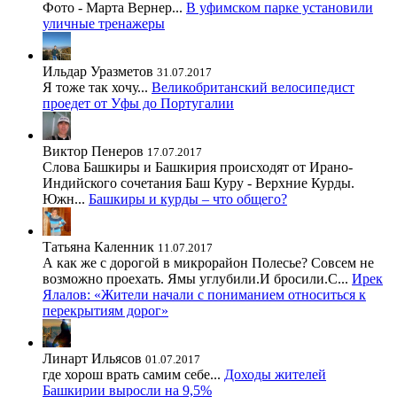
Фото - Марта Вернер...
В уфимском парке установили
уличные тренажеры
Ильдар Уразметов
31.07.2017
Я тоже так хочу...
Великобританский велосипедист
проедет от Уфы до Португалии
Виктор Пенеров
17.07.2017
Слова Башкиры и Башкирия происходят от Ирано-
Индийского сочетания Баш Куру - Верхние Курды.
Южн...
Башкиры и курды – что общего?
Татьяна Каленник
11.07.2017
А как же с дорогой в микрорайон Полесье? Совсем не
возможно проехать. Ямы углубили.И бросили.С...
Ирек
Ялалов: «Жители начали с пониманием относиться к
перекрытиям дорог»
Линарт Ильясов
01.07.2017
где хорош врать самим себе...
Доходы жителей
Башкирии выросли на 9,5%