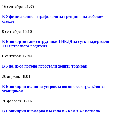
16 сентября, 21:35
В Уфе незаконно штрафовали за трещины на лобовом
стекле
9 сентября, 16:10
В Башкортостане сотрудники ГИБДД за сутки задержали
131 нетрезвого водителя
6 сентября, 12:44
В Уфе из-за потопа перестали ходить трамваи
26 апреля, 18:01
В Башкирии полиция устроила погоню со стрельбой за
угонщиком
26 февраля, 12:02
В Башкирии иномарка въехала в «КамАЗ»: погибла