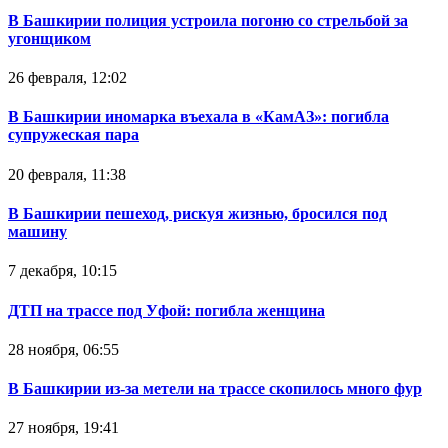
В Башкирии полиция устроила погоню со стрельбой за
угонщиком
26 февраля, 12:02
В Башкирии иномарка въехала в «КамАЗ»: погибла
супружеская пара
20 февраля, 11:38
В Башкирии пешеход, рискуя жизнью, бросился под
машину
7 декабря, 10:15
ДТП на трассе под Уфой: погибла женщина
28 ноября, 06:55
В Башкирии из-за метели на трассе скопилось много фур
27 ноября, 19:41