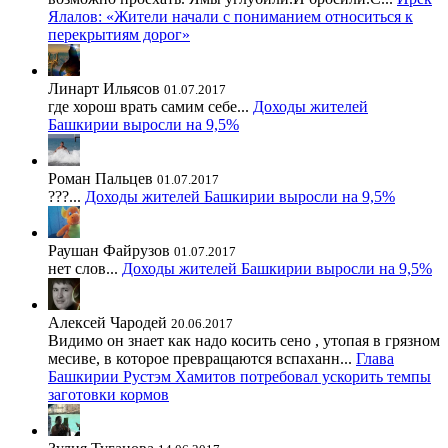
Ялалов: «Жители начали с пониманием относиться к
перекрытиям дорог»
Линарт Ильясов
01.07.2017
где хорош врать самим себе...
Доходы жителей
Башкирии выросли на 9,5%
Роман Пальцев
01.07.2017
???...
Доходы жителей Башкирии выросли на 9,5%
Раушан Файрузов
01.07.2017
нет слов...
Доходы жителей Башкирии выросли на 9,5%
Алексей Чародей
20.06.2017
Видимо он знает как надо косить сено , утопая в грязном
месиве, в которое превращаются вспаханн...
Глава
Башкирии Рустэм Хамитов потребовал ускорить темпы
заготовки кормов