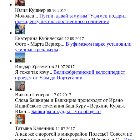
Юлия Кушнер
08.10.2017
Молодец...
Путин, давай замутим! Уфимец подарил
президенту песню собственного сочинения
Екатерина Кубическая
12.09.2017
Фото - Марта Вернер...
В уфимском парке установили
уличные тренажеры
Ильдар Уразметов
31.07.2017
Я тоже так хочу...
Великобританский велосипедист
проедет от Уфы до Португалии
Виктор Пенеров
17.07.2017
Слова Башкиры и Башкирия происходят от Ирано-
Индийского сочетания Баш Куру - Верхние Курды.
Южн...
Башкиры и курды – что общего?
Татьяна Каленник
11.07.2017
А как же с дорогой в микрорайон Полесье? Совсем не
возможно проехать. Ямы углубили.И бросили.С...
Ирек