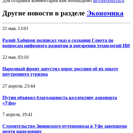
Для отправки комментария вам необходимо
авторизоваться
.
Другие новости в разделе
Экономика
21 мая, 13:01
Радий Хабиров подписал указ о создании Совета по
вопросам цифрового развития и внедрения технологий ИИ
22 мая, 03:10
Народный фронт запустил опрос россиян об их опыте
внутреннего туризма
27 апреля, 23:44
Путин объявил благодарность коллективу аэропорта
«Уфа»
7 апреля, 19:41
Строительство Зининского путепровода в Уфе завершено
почти наполовину