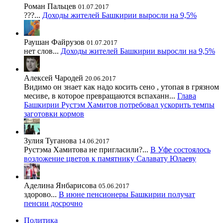
Роман Пальцев
01.07.2017
???...
Доходы жителей Башкирии выросли на 9,5%
Раушан Файрузов
01.07.2017
нет слов...
Доходы жителей Башкирии выросли на 9,5%
Алексей Чародей
20.06.2017
Видимо он знает как надо косить сено , утопая в грязном
месиве, в которое превращаются вспаханн...
Глава
Башкирии Рустэм Хамитов потребовал ускорить темпы
заготовки кормов
Зулия Туганова
14.06.2017
Рустэма Хамитова не пригласили?...
В Уфе состоялось
возложение цветов к памятнику Салавату Юлаеву
Аделина Янбарисова
05.06.2017
здорово...
В июне пенсионеры Башкирии получат
пенсии досрочно
Политика