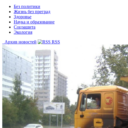
Без политики
Жизнь без преград
Здоровье
Наука и образование
Соцзащита
Экология
Архив новостей
RSS