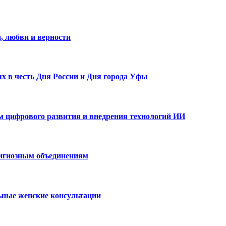
, любви и верности
х в честь Дня России и Дня города Уфы
ам цифрового развития и внедрения технологий ИИ
лигиозным объединениям
ьные женские консультации