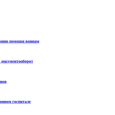
занию помощи воинам
 документооборот
анов
онном госпитале