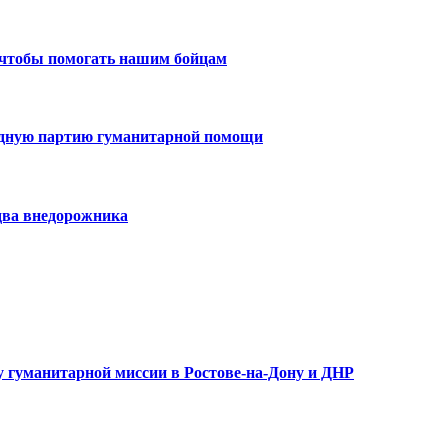
 чтобы помогать нашим бойцам
едную партию гуманитарной помощи
два внедорожника
 гуманитарной миссии в Ростове-на-Дону и ДНР