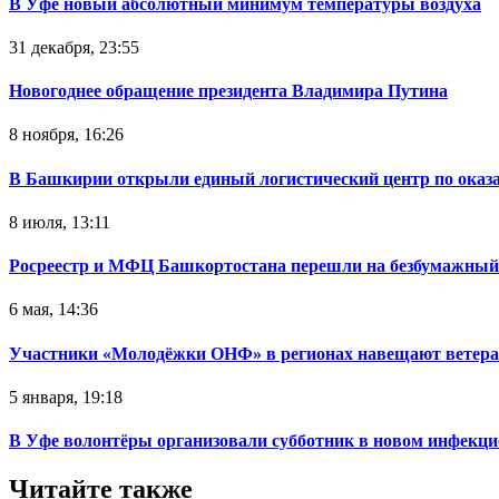
В Уфе новый абсолютный минимум температуры воздуха
31 декабря, 23:55
Новогоднее обращение президента Владимира Путина
8 ноября, 16:26
В Башкирии открыли единый логистический центр по ока
8 июля, 13:11
Росреестр и МФЦ Башкортостана перешли на безбумажный
6 мая, 14:36
Участники «Молодёжки ОНФ» в регионах навещают ветер
5 января, 19:18
В Уфе волонтёры организовали субботник в новом инфекци
Читайте также