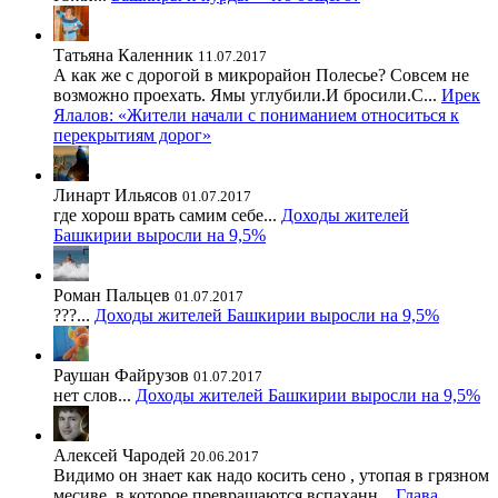
Татьяна Каленник
11.07.2017
А как же с дорогой в микрорайон Полесье? Совсем не
возможно проехать. Ямы углубили.И бросили.С...
Ирек
Ялалов: «Жители начали с пониманием относиться к
перекрытиям дорог»
Линарт Ильясов
01.07.2017
где хорош врать самим себе...
Доходы жителей
Башкирии выросли на 9,5%
Роман Пальцев
01.07.2017
???...
Доходы жителей Башкирии выросли на 9,5%
Раушан Файрузов
01.07.2017
нет слов...
Доходы жителей Башкирии выросли на 9,5%
Алексей Чародей
20.06.2017
Видимо он знает как надо косить сено , утопая в грязном
месиве, в которое превращаются вспаханн...
Глава