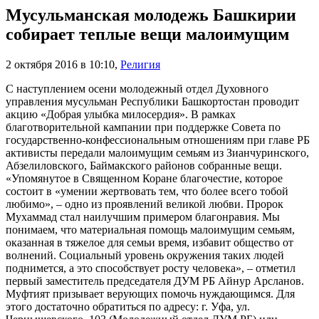
Мусульманская молодежь Башкирии
собирает теплые вещи малоимущим
2 октября 2016 в 10:10
,
Религия
С наступлением осени молодежный отдел Духовного
управления мусульман Республики Башкортостан проводит
акцию «Добрая улыбка милосердия». В рамках
благотворительной кампании при поддержке Совета по
государственно-конфессиональным отношениям при главе РБ
активисты передали малоимущим семьям из Зианчуринского,
Абзелиловского, Баймакского районов собранные вещи.
«Упомянутое в Священном Коране благочестие, которое
состоит в «умении жертвовать тем, что более всего тобой
любимо», – одно из проявлений великой любви. Пророк
Мухаммад стал наилучшим примером благонравия. Мы
понимаем, что материальная помощь малоимущим семьям,
оказанная в тяжелое для семьи время, избавит общество от
волнений. Социальный уровень окружения таких людей
поднимется, а это способствует росту человека», – отметил
первый заместитель председателя ДУМ РБ Айнур Арсланов.
Муфтият призывает верующих помочь нуждающимся. Для
этого достаточно обратиться по адресу: г. Уфа, ул.