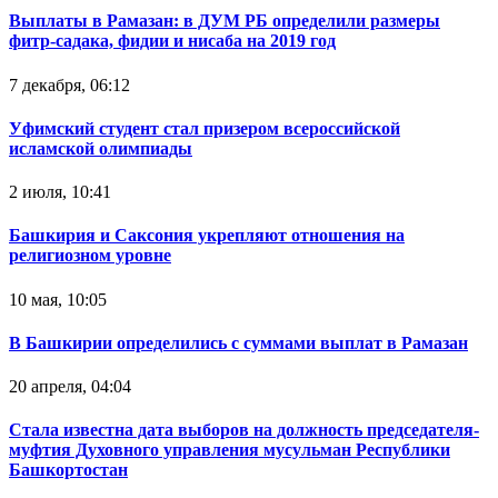
Выплаты в Рамазан: в ДУМ РБ определили размеры
фитр-садака, фидии и нисаба на 2019 год
7 декабря, 06:12
Уфимский студент стал призером всероссийской
исламской олимпиады
2 июля, 10:41
Башкирия и Саксония укрепляют отношения на
религиозном уровне
10 мая, 10:05
В Башкирии определились с суммами выплат в Рамазан
20 апреля, 04:04
Стала известна дата выборов на должность председателя-
муфтия Духовного управления мусульман Республики
Башкортостан