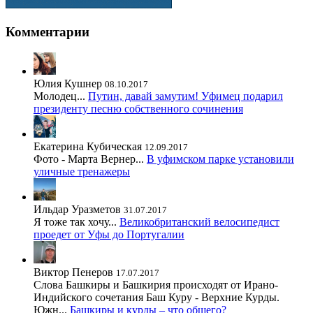
Комментарии
Юлия Кушнер
08.10.2017
Молодец...
Путин, давай замутим! Уфимец подарил
президенту песню собственного сочинения
Екатерина Кубическая
12.09.2017
Фото - Марта Вернер...
В уфимском парке установили
уличные тренажеры
Ильдар Уразметов
31.07.2017
Я тоже так хочу...
Великобританский велосипедист
проедет от Уфы до Португалии
Виктор Пенеров
17.07.2017
Слова Башкиры и Башкирия происходят от Ирано-
Индийского сочетания Баш Куру - Верхние Курды.
Южн...
Башкиры и курды – что общего?