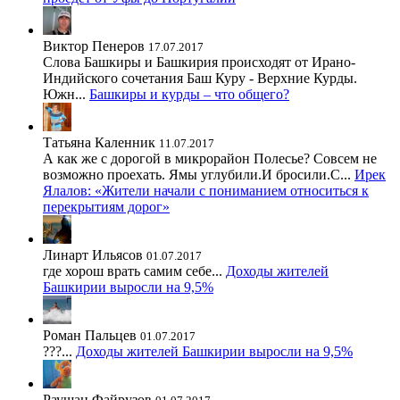
Виктор Пенеров
17.07.2017
Слова Башкиры и Башкирия происходят от Ирано-
Индийского сочетания Баш Куру - Верхние Курды.
Южн...
Башкиры и курды – что общего?
Татьяна Каленник
11.07.2017
А как же с дорогой в микрорайон Полесье? Совсем не
возможно проехать. Ямы углубили.И бросили.С...
Ирек
Ялалов: «Жители начали с пониманием относиться к
перекрытиям дорог»
Линарт Ильясов
01.07.2017
где хорош врать самим себе...
Доходы жителей
Башкирии выросли на 9,5%
Роман Пальцев
01.07.2017
???...
Доходы жителей Башкирии выросли на 9,5%
Раушан Файрузов