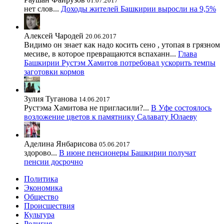
01.07.2017
нет слов...
Доходы жителей Башкирии выросли на 9,5%
Алексей Чародей
20.06.2017
Видимо он знает как надо косить сено , утопая в грязном
месиве, в которое превращаются вспаханн...
Глава
Башкирии Рустэм Хамитов потребовал ускорить темпы
заготовки кормов
Зулия Туганова
14.06.2017
Рустэма Хамитова не пригласили?...
В Уфе состоялось
возложение цветов к памятнику Салавату Юлаеву
Аделина Янбарисова
05.06.2017
здорово...
В июне пенсионеры Башкирии получат
пенсии досрочно
Политика
Экономика
Общество
Происшествия
Культура
Религия