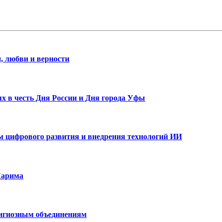
, любви и верности
х в честь Дня России и Дня города Уфы
ам цифрового развития и внедрения технологий ИИ
Карима
лигиозным объединениям