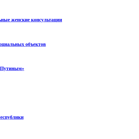
ьные женские консультации
социальных объектов
м Путиным»
Республики