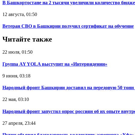
В Башкортостане на 2 тысячи увеличили количество бюдже
12 августа, 01:50
Ветеран СВО в Башкирии получил сертификат на обучение
Читайте также
22 июля, 01:50
Группа AY YOLA выступит на «Интервидении»
9 июня, 03:18
Народный фронт Башкирии доставил на передовую 50 тон
22 мая, 03:10
Народный фронт запустил опрос россиян об их опыте внутр
27 апреля, 23:44
Путин объявил благодарность коллективу аэропорта «Уфа»