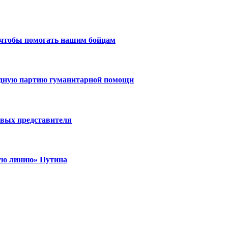
 чтобы помогать нашим бойцам
едную партию гуманитарной помощи
вых представителя
ую линию» Путина