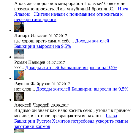
А как же с дорогой в микрорайон Полесье? Совсем не
возможно проехать. Ямы углубили.И бросили.С...
Ирек
Ялалов: «Жители начали с пониманием относиться к
перекрытиям дорог»
Линарт Ильясов
01.07.2017
где хорош врать самим себе...
Доходы жителей
Башкирии выросли на 9,5%
Роман Пальцев
01.07.2017
???...
Доходы жителей Башкирии выросли на 9,5%
Раушан Файрузов
01.07.2017
нет слов...
Доходы жителей Башкирии выросли на 9,5%
Алексей Чародей
20.06.2017
Видимо он знает как надо косить сено , утопая в грязном
месиве, в которое превращаются вспаханн...
Глава
Башкирии Рустэм Хамитов потребовал ускорить темпы
заготовки кормов