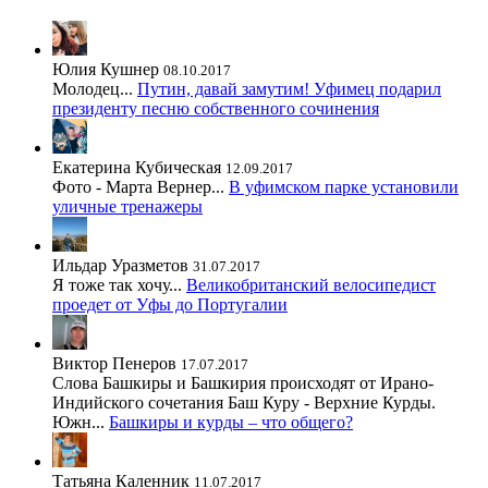
Юлия Кушнер
08.10.2017
Молодец...
Путин, давай замутим! Уфимец подарил
президенту песню собственного сочинения
Екатерина Кубическая
12.09.2017
Фото - Марта Вернер...
В уфимском парке установили
уличные тренажеры
Ильдар Уразметов
31.07.2017
Я тоже так хочу...
Великобританский велосипедист
проедет от Уфы до Португалии
Виктор Пенеров
17.07.2017
Слова Башкиры и Башкирия происходят от Ирано-
Индийского сочетания Баш Куру - Верхние Курды.
Южн...
Башкиры и курды – что общего?
Татьяна Каленник
11.07.2017