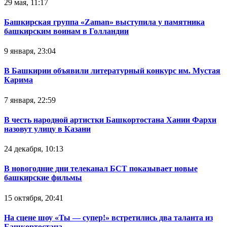
29 мая, 11:17
Башкирская группа «Zaman» выступила у памятника
башкирским воинам в Голландии
9 января, 23:04
В Башкирии объявили литературный конкурс им. Мустая
Карима
7 января, 22:59
В честь народной артистки Башкортостана Хании Фархи
назовут улицу в Казани
24 декабря, 10:13
В новогодние дни телеканал БСТ показывает новые
башкирские фильмы
15 октября, 20:41
На сцене шоу «Ты — супер!» встретились два таланта из
Башкортостана