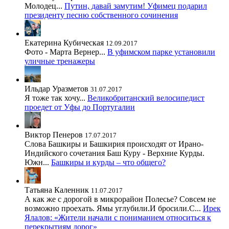
Молодец...
Путин, давай замутим! Уфимец подарил
президенту песню собственного сочинения
Екатерина Кубическая
12.09.2017
Фото - Марта Вернер...
В уфимском парке установили
уличные тренажеры
Ильдар Уразметов
31.07.2017
Я тоже так хочу...
Великобританский велосипедист
проедет от Уфы до Португалии
Виктор Пенеров
17.07.2017
Слова Башкиры и Башкирия происходят от Ирано-
Индийского сочетания Баш Куру - Верхние Курды.
Южн...
Башкиры и курды – что общего?
Татьяна Каленник
11.07.2017
А как же с дорогой в микрорайон Полесье? Совсем не
возможно проехать. Ямы углубили.И бросили.С...
Ирек
Ялалов: «Жители начали с пониманием относиться к
перекрытиям дорог»