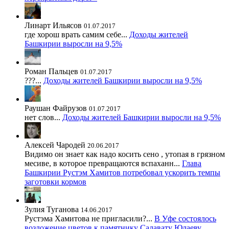
Линарт Ильясов
01.07.2017
где хорош врать самим себе...
Доходы жителей
Башкирии выросли на 9,5%
Роман Пальцев
01.07.2017
???...
Доходы жителей Башкирии выросли на 9,5%
Раушан Файрузов
01.07.2017
нет слов...
Доходы жителей Башкирии выросли на 9,5%
Алексей Чародей
20.06.2017
Видимо он знает как надо косить сено , утопая в грязном
месиве, в которое превращаются вспаханн...
Глава
Башкирии Рустэм Хамитов потребовал ускорить темпы
заготовки кормов
Зулия Туганова
14.06.2017
Рустэма Хамитова не пригласили?...
В Уфе состоялось
возложение цветов к памятнику Салавату Юлаеву