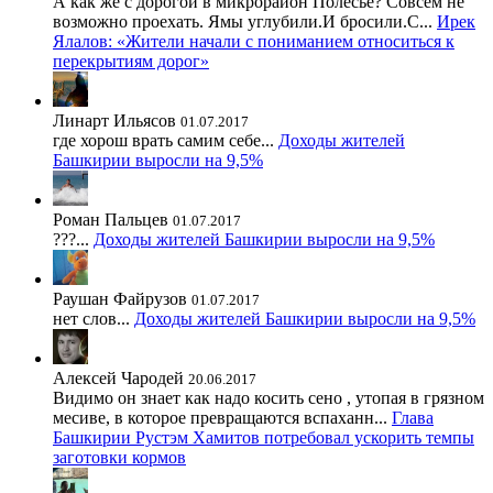
А как же с дорогой в микрорайон Полесье? Совсем не
возможно проехать. Ямы углубили.И бросили.С...
Ирек
Ялалов: «Жители начали с пониманием относиться к
перекрытиям дорог»
Линарт Ильясов
01.07.2017
где хорош врать самим себе...
Доходы жителей
Башкирии выросли на 9,5%
Роман Пальцев
01.07.2017
???...
Доходы жителей Башкирии выросли на 9,5%
Раушан Файрузов
01.07.2017
нет слов...
Доходы жителей Башкирии выросли на 9,5%
Алексей Чародей
20.06.2017
Видимо он знает как надо косить сено , утопая в грязном
месиве, в которое превращаются вспаханн...
Глава
Башкирии Рустэм Хамитов потребовал ускорить темпы
заготовки кормов