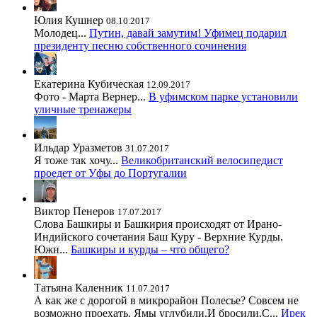
Юлия Кушнер
08.10.2017
Молодец...
Путин, давай замутим! Уфимец подарил
президенту песню собственного сочинения
Екатерина Кубическая
12.09.2017
Фото - Марта Вернер...
В уфимском парке установили
уличные тренажеры
Ильдар Уразметов
31.07.2017
Я тоже так хочу...
Великобританский велосипедист
проедет от Уфы до Португалии
Виктор Пенеров
17.07.2017
Слова Башкиры и Башкирия происходят от Ирано-
Индийского сочетания Баш Куру - Верхние Курды.
Южн...
Башкиры и курды – что общего?
Татьяна Каленник
11.07.2017
А как же с дорогой в микрорайон Полесье? Совсем не
возможно проехать. Ямы углубили.И бросили.С...
Ирек