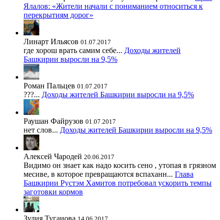
Ялалов: «Жители начали с пониманием относиться к
перекрытиям дорог»
Линарт Ильясов
01.07.2017
где хорош врать самим себе...
Доходы жителей
Башкирии выросли на 9,5%
Роман Пальцев
01.07.2017
???...
Доходы жителей Башкирии выросли на 9,5%
Раушан Файрузов
01.07.2017
нет слов...
Доходы жителей Башкирии выросли на 9,5%
Алексей Чародей
20.06.2017
Видимо он знает как надо косить сено , утопая в грязном
месиве, в которое превращаются вспаханн...
Глава
Башкирии Рустэм Хамитов потребовал ускорить темпы
заготовки кормов
Зулия Туганова
14.06.2017