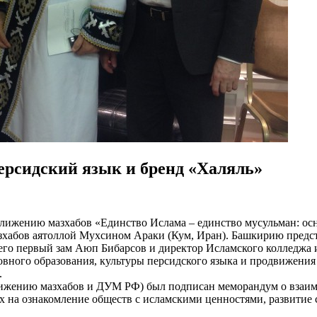
ерсидский язык и бренд «Халяль»
лижению мазхабов «Единство Ислама – единство мусульман: осн
хабов аятоллой Мухсином Араки (Кум, Иран). Башкирию предст
го первый зам Аюп Бибарсов и директор Исламского колледжа 
вного образования, культуры персидского языка и продвижения 
.
ижению мазхабов и ДУМ РФ) был подписан меморандум о взаим
х на ознакомление обществ с исламскими ценностями, развитие 