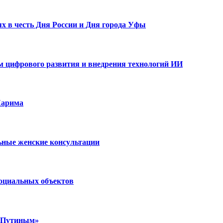
х в честь Дня России и Дня города Уфы
ам цифрового развития и внедрения технологий ИИ
Карима
ьные женские консультации
социальных объектов
м Путиным»