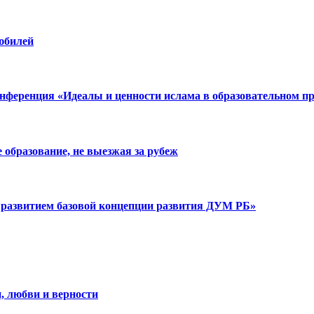
юбилей
нференция «Идеалы и ценности ислама в образовательном пр
образование, не выезжая за рубеж
развитием базовой концепции развития ДУМ РБ»
, любви и верности