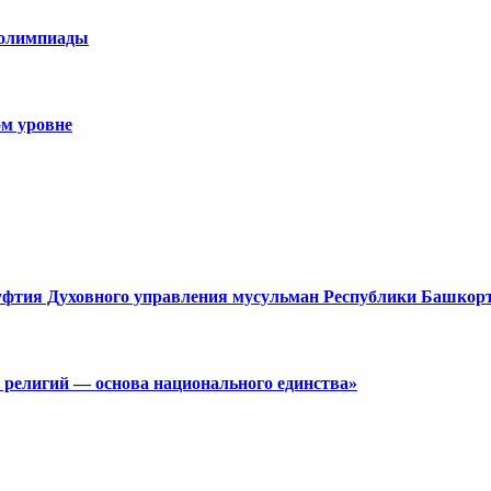
 олимпиады
м уровне
муфтия Духовного управления мусульман Республики Башкор
 религий — основа национального единства»