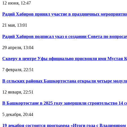
12 июня, 12:47
Радий Хабиров принял участие в праздничных мероприятия
21 мая, 13:01
Радий Хабиров подписал указ о создании Совета по вопрос
29 апреля, 13:04
Скверу в центре Уфы официально присвоили имя Мустая 
7 февраля, 22:51
В сельских районах Башкортостана открыли четыре модул
12 января, 22:51
В Башкортостане в 2025 году завершили строительство 14 
5 декабря, 20:44
19 декабря состоится программа «Итоги года с Владимиро