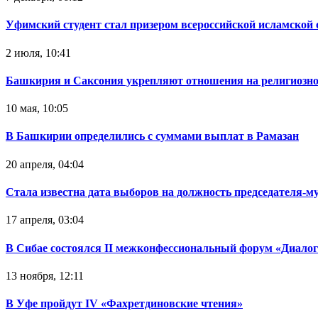
Уфимский студент стал призером всероссийской исламской
2 июля, 10:41
Башкирия и Саксония укрепляют отношения на религиозно
10 мая, 10:05
В Башкирии определились с суммами выплат в Рамазан
20 апреля, 04:04
Стала известна дата выборов на должность председателя-
17 апреля, 03:04
В Сибае состоялся II межконфессиональный форум «Диалог
13 ноября, 12:11
В Уфе пройдут IV «Фахретдиновские чтения»