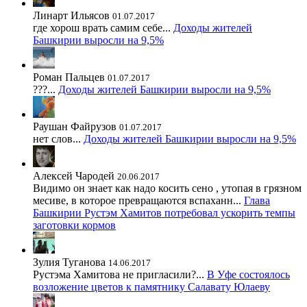
Линарт Ильясов
01.07.2017
где хорош врать самим себе...
Доходы жителей
Башкирии выросли на 9,5%
Роман Пальцев
01.07.2017
???...
Доходы жителей Башкирии выросли на 9,5%
Раушан Файрузов
01.07.2017
нет слов...
Доходы жителей Башкирии выросли на 9,5%
Алексей Чародей
20.06.2017
Видимо он знает как надо косить сено , утопая в грязном
месиве, в которое превращаются вспаханн...
Глава
Башкирии Рустэм Хамитов потребовал ускорить темпы
заготовки кормов
Зулия Туганова
14.06.2017
Рустэма Хамитова не пригласили?...
В Уфе состоялось
возложение цветов к памятнику Салавату Юлаеву