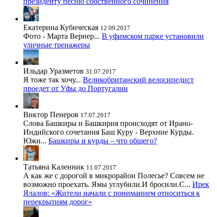
президенту песню собственного сочинения
Екатерина Кубическая
12.09.2017
Фото - Марта Вернер...
В уфимском парке установили
уличные тренажеры
Ильдар Уразметов
31.07.2017
Я тоже так хочу...
Великобританский велосипедист
проедет от Уфы до Португалии
Виктор Пенеров
17.07.2017
Слова Башкиры и Башкирия происходят от Ирано-
Индийского сочетания Баш Куру - Верхние Курды.
Южн...
Башкиры и курды – что общего?
Татьяна Каленник
11.07.2017
А как же с дорогой в микрорайон Полесье? Совсем не
возможно проехать. Ямы углубили.И бросили.С...
Ирек
Ялалов: «Жители начали с пониманием относиться к
перекрытиям дорог»