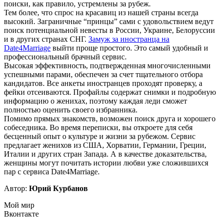
поиски, как правило, устремлены за рубеж.
Тем более, что спрос на красавиц из нашей страны всегда
высокий. Заграничные “принцы” сами с удовольствием ведут
поиск потенциальной невесты в России, Украине, Белоруссии
и в других странах СНГ.
Замуж за иностранца на
Date4Marriage
выйти проще простого. Это самый удобный и
профессиональный брачный сервис.
Высокая эффективность, подтвержденная многочисленными
успешными парами, обеспечен за счет тщательного отбора
кандидатов. Все анкеты иностранцев проходят проверку, а
фейки отсеиваются. Профайлы содержат снимки и подробную
информацию о женихах, поэтому каждая леди сможет
полностью оценить своего избранника.
Помимо прямых знакомств, возможен поиск друга и хорошего
собеседника. Во время переписки, вы откроете для себя
бесценный опыт о культуре и жизни за рубежом. Сервис
предлагает женихов из США, Хорватии, Германии, Греции,
Италии и других стран Запада. А в качестве доказательства,
женщины могут почитать истории любви уже сложившихся
пар с сервиса Date4Marriage.
Автор:
Юрий Курбанов
Мой мир
Вконтакте