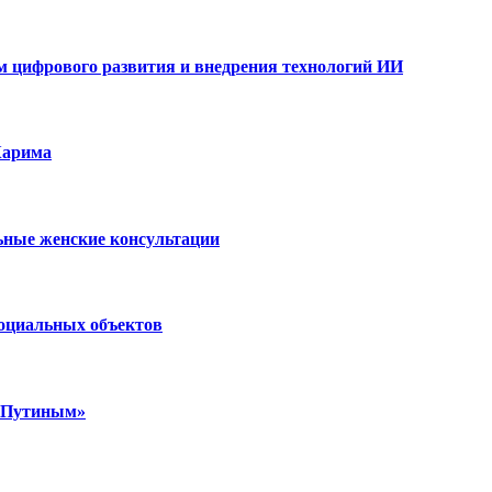
ам цифрового развития и внедрения технологий ИИ
Карима
ьные женские консультации
социальных объектов
м Путиным»