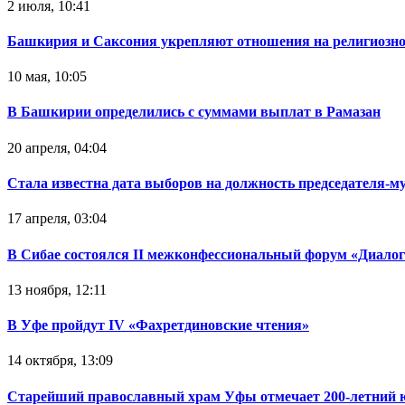
2 июля, 10:41
Башкирия и Саксония укрепляют отношения на религиозно
10 мая, 10:05
В Башкирии определились с суммами выплат в Рамазан
20 апреля, 04:04
Стала известна дата выборов на должность председателя-
17 апреля, 03:04
В Сибае состоялся II межконфессиональный форум «Диалог
13 ноября, 12:11
В Уфе пройдут IV «Фахретдиновские чтения»
14 октября, 13:09
Старейший православный храм Уфы отмечает 200-летний 