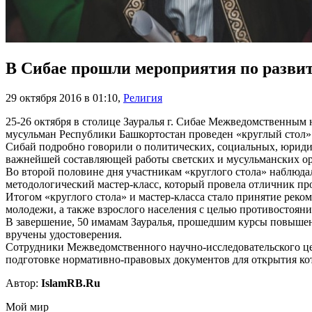
В Сибае прошли мероприятия по разви
29 октября 2016 в 01:10
,
Религия
25-26 октября в столице Зауралья г. Сибае Межведомственны
мусульман Республики Башкортостан проведен «круглый стол»
Сибай подробно говорили о политических, социальных, юридич
важнейшей составляющей работы светских и мусульманских ор
Во второй половине дня участникам «круглого стола» наблюдал
методологический мастер-класс, который провела отличник п
Итогом «круглого стола» и мастер-класса стало принятие рек
молодежи, а также взрослого населения с целью противостоян
В завершение, 50 имамам Зауралья, прошедшим курсы повышен
вручены удостоверения.
Сотрудники Межведомственного научно-исследовательского це
подготовке нормативно-правовых документов для открытия ко
Автор:
IslamRB.Ru
Мой мир