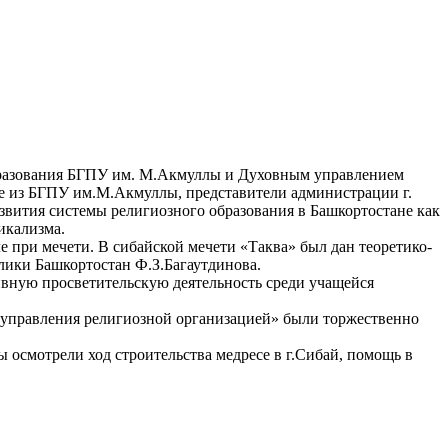
образования БГПУ им. М.Акмуллы и Духовным управлением
е из БГПУ им.М.Акмуллы, представители администрации г.
звития системы религиозного образования в Башкортостане как
икализма.
е при мечети. В сибайской мечети «Таква» был дан теоретико-
лики Башкортостан Ф.З.Багаутдинова.
ивную просветительскую деятельность среди учащейся
 управления религиозной организацией» были торжественно
осмотрели ход строительства медресе в г.Сибай, помощь в