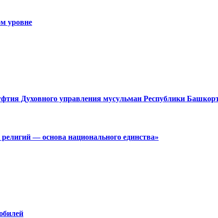
м уровне
муфтия Духовного управления мусульман Республики Башкор
 религий — основа национального единства»
юбилей