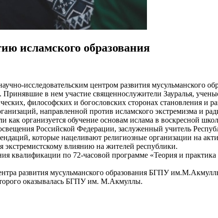
тию исламского образования
м научно-исследовательским центром развития мусульманского 
. Принявшие в нем участие священнослужители Зауралья, учены
еских, философских и богословских сторонах становления и ра
ганизаций, направленной против исламского экстремизма и рад
и как организуется обучение основам ислама в воскресной школ
росвещения Российской Федерации, заслуженный учитель Респуб
омендаций, которые нацеливают религиозные организации на акт
ия экстремистскому влиянию на жителей республики.
ия квалификации по 72-часовой программе «Теория и практика
нтра развития мусульманского образования БГПУ им.М.Акмуллы 
торого оказывалась БГПУ им. М.Акмуллы.