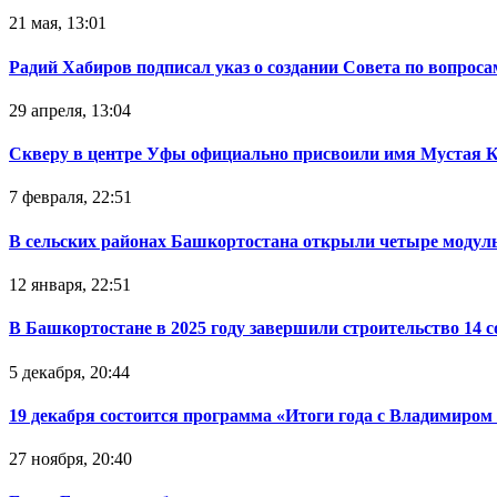
21 мая, 13:01
Радий Хабиров подписал указ о создании Совета по вопрос
29 апреля, 13:04
Скверу в центре Уфы официально присвоили имя Мустая 
7 февраля, 22:51
В сельских районах Башкортостана открыли четыре модул
12 января, 22:51
В Башкортостане в 2025 году завершили строительство 14 
5 декабря, 20:44
19 декабря состоится программа «Итоги года с Владимиро
27 ноября, 20:40