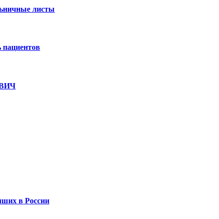
льничные листы
ь пациентов
 ВИЧ
чших в России