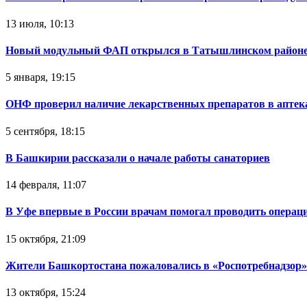
13 июля, 10:13
Новый модульный ФАП открылся в Татышлинском район
5 января, 19:15
ОНФ проверил наличие лекарственных препаратов в апте
5 сентября, 18:15
В Башкирии рассказали о начале работы санаториев
14 февраля, 11:07
В Уфе впервые в России врачам помогал проводить операц
15 октября, 21:09
Жители Башкортостана пожаловались в «Роспотребнадзор» 
13 октября, 15:24