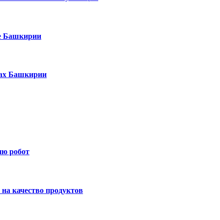
е Башкирии
ках Башкирии
ию робот
на качество продуктов