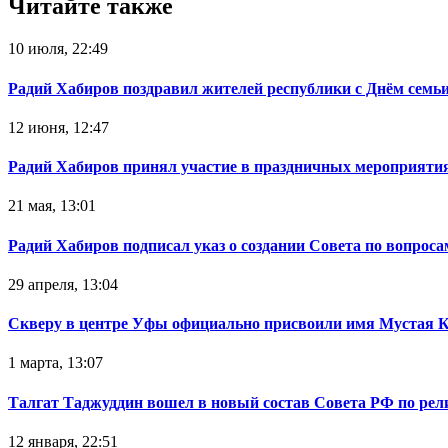
Читайте также
10 июля, 22:49
Радий Хабиров поздравил жителей республики с Днём семьи
12 июня, 12:47
Радий Хабиров принял участие в праздничных мероприятия
21 мая, 13:01
Радий Хабиров подписал указ о создании Совета по вопрос
29 апреля, 13:04
Скверу в центре Уфы официально присвоили имя Мустая 
1 марта, 13:07
Талгат Таджуддин вошел в новый состав Совета РФ по ре
12 января, 22:51