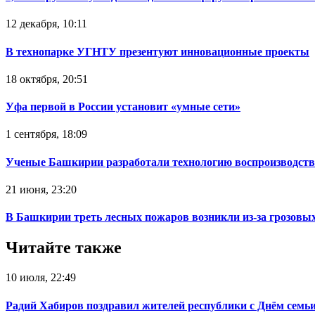
12 декабря, 10:11
В технопарке УГНТУ презентуют инновационные проекты
18 октября, 20:51
Уфа первой в России установит «умные сети»
1 сентября, 18:09
Ученые Башкирии разработали технологию воспроизводств
21 июня, 23:20
В Башкирии треть лесных пожаров возникли из-за грозовы
Читайте также
10 июля, 22:49
Радий Хабиров поздравил жителей республики с Днём семьи