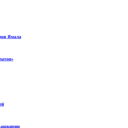
дов Ямала
латон»
ей
 Башкирии