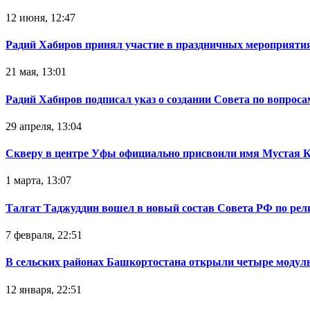
12 июня, 12:47
Радий Хабиров принял участие в праздничных мероприятия
21 мая, 13:01
Радий Хабиров подписал указ о создании Совета по вопрос
29 апреля, 13:04
Скверу в центре Уфы официально присвоили имя Мустая 
1 марта, 13:07
Талгат Таджуддин вошел в новый состав Совета РФ по ре
7 февраля, 22:51
В сельских районах Башкортостана открыли четыре модул
12 января, 22:51