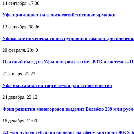
14 сентября, 17:38
Уфа приглашает на сельскохозяйственные ярмарки
13 сентября, 08:36
Уфимские инженеры сконструировали самолет для оленево
28 февраля, 20:40
Платный выезд из Уфы построят за счет ВТБ и системы «П
21 января, 21:27
Уфа выставила на торги земли для строительства
24 декабря, 23:12
Фонд развития моногородов выделит Белебею 239 млн рубл
16 декабря, 11:00
2,3 млн рублей субсидий выделят на сферу контроля ЖКХ