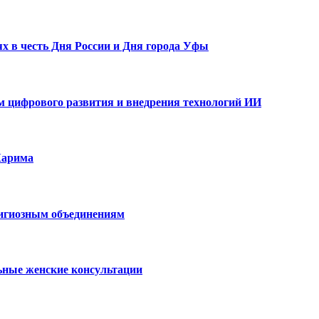
х в честь Дня России и Дня города Уфы
ам цифрового развития и внедрения технологий ИИ
Карима
лигиозным объединениям
ьные женские консультации