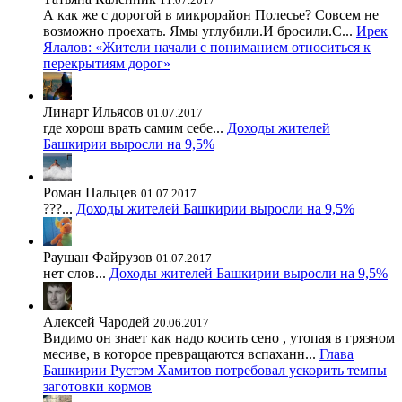
А как же с дорогой в микрорайон Полесье? Совсем не
возможно проехать. Ямы углубили.И бросили.С...
Ирек
Ялалов: «Жители начали с пониманием относиться к
перекрытиям дорог»
Линарт Ильясов
01.07.2017
где хорош врать самим себе...
Доходы жителей
Башкирии выросли на 9,5%
Роман Пальцев
01.07.2017
???...
Доходы жителей Башкирии выросли на 9,5%
Раушан Файрузов
01.07.2017
нет слов...
Доходы жителей Башкирии выросли на 9,5%
Алексей Чародей
20.06.2017
Видимо он знает как надо косить сено , утопая в грязном
месиве, в которое превращаются вспаханн...
Глава
Башкирии Рустэм Хамитов потребовал ускорить темпы
заготовки кормов