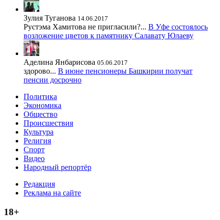
Зулия Туганова
14.06.2017
Рустэма Хамитова не пригласили?...
В Уфе состоялось
возложение цветов к памятнику Салавату Юлаеву
Аделина Янбарисова
05.06.2017
здорово...
В июне пенсионеры Башкирии получат
пенсии досрочно
Политика
Экономика
Общество
Происшествия
Культура
Религия
Спорт
Видео
Народный репортёр
Редакция
Реклама на сайте
18+