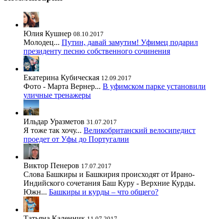
Юлия Кушнер
08.10.2017
Молодец...
Путин, давай замутим! Уфимец подарил
президенту песню собственного сочинения
Екатерина Кубическая
12.09.2017
Фото - Марта Вернер...
В уфимском парке установили
уличные тренажеры
Ильдар Уразметов
31.07.2017
Я тоже так хочу...
Великобританский велосипедист
проедет от Уфы до Португалии
Виктор Пенеров
17.07.2017
Слова Башкиры и Башкирия происходят от Ирано-
Индийского сочетания Баш Куру - Верхние Курды.
Южн...
Башкиры и курды – что общего?
Татьяна Каленник
11.07.2017