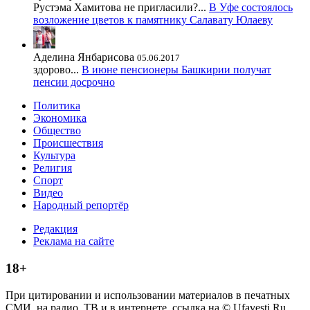
Рустэма Хамитова не пригласили?...
В Уфе состоялось
возложение цветов к памятнику Салавату Юлаеву
Аделина Янбарисова
05.06.2017
здорово...
В июне пенсионеры Башкирии получат
пенсии досрочно
Политика
Экономика
Общество
Происшествия
Культура
Религия
Спорт
Видео
Народный репортёр
Редакция
Реклама на сайте
18+
При цитировании и использовании материалов в печатных
СМИ, на радио, ТВ и в интернете, ссылка на © Ufavesti.Ru