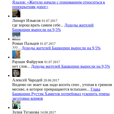
Ялалов: «Жители начали с пониманием относиться к
перекрытиям дорог»
Линарт Ильясов
01.07.2017
где хорош врать самим себе...
Доходы жителей
Башкирии выросли на 9,5%
Роман Пальцев
01.07.2017
???...
Доходы жителей Башкирии выросли на 9,5%
Раушан Файрузов
01.07.2017
нет слов...
Доходы жителей Башкирии выросли на 9,5%
Алексей Чародей
20.06.2017
Видимо он знает как надо косить сено , утопая в грязном
месиве, в которое превращаются вспаханн...
Глава
Башкирии Рустэм Хамитов потребовал ускорить темпы
заготовки кормов
Зулия Туганова
14.06.2017