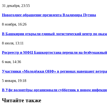
31 декабря, 23:55
Новогоднее обращение президента Владимира Путина
8 ноября, 16:26
В Башкирии открыли единый логистический центр по ока
8 июля, 13:11
Росреестр и МФЦ Башкортостана перешли на безбумажный
6 мая, 14:36
Участники «Молодёжки ОНФ» в регионах навещают ветер
5 января, 19:18
В Уфе волонтёры организовали субботник в новом инфекци
Читайте также