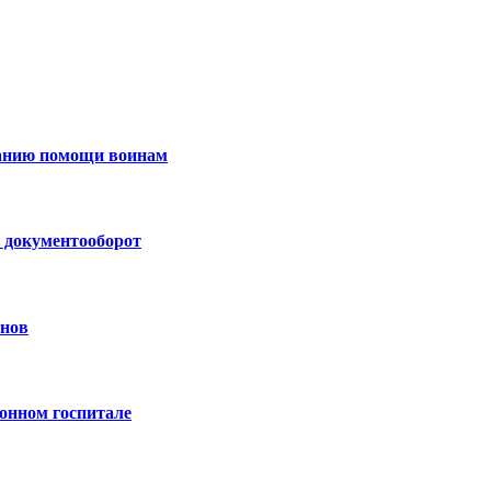
занию помощи воинам
 документооборот
анов
онном госпитале