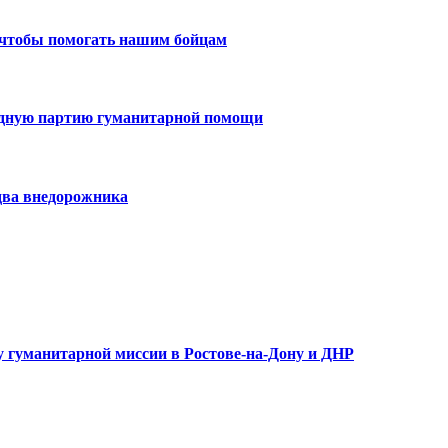
 чтобы помогать нашим бойцам
едную партию гуманитарной помощи
два внедорожника
 гуманитарной миссии в Ростове-на-Дону и ДНР