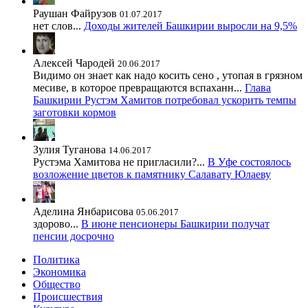
Раушан Файрузов
01.07.2017
нет слов...
Доходы жителей Башкирии выросли на 9,5%
Алексей Чародей
20.06.2017
Видимо он знает как надо косить сено , утопая в грязном
месиве, в которое превращаются вспаханн...
Глава
Башкирии Рустэм Хамитов потребовал ускорить темпы
заготовки кормов
Зулия Туганова
14.06.2017
Рустэма Хамитова не пригласили?...
В Уфе состоялось
возложение цветов к памятнику Салавату Юлаеву
Аделина Янбарисова
05.06.2017
здорово...
В июне пенсионеры Башкирии получат
пенсии досрочно
Политика
Экономика
Общество
Происшествия