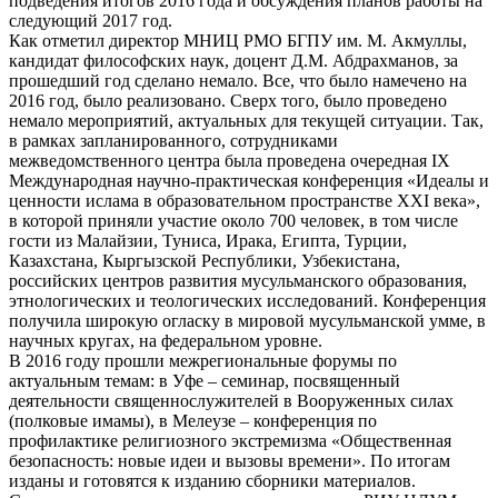
подведения итогов 2016 года и обсуждения планов работы на
следующий 2017 год.
Как отметил директор МНИЦ РМО БГПУ им. М. Акмуллы,
кандидат философских наук, доцент Д.М. Абдрахманов, за
прошедший год сделано немало. Все, что было намечено на
2016 год, было реализовано. Сверх того, было проведено
немало мероприятий, актуальных для текущей ситуации. Так,
в рамках запланированного, сотрудниками
межведомственного центра была проведена очередная IХ
Международная научно-практическая конференция «Идеалы и
ценности ислама в образовательном пространстве XXI века»,
в которой приняли участие около 700 человек, в том числе
гости из Малайзии, Туниса, Ирака, Египта, Турции,
Казахстана, Кыргызской Республики, Узбекистана,
российских центров развития мусульманского образования,
этнологических и теологических исследований. Конференция
получила широкую огласку в мировой мусульманской умме, в
научных кругах, на федеральном уровне.
В 2016 году прошли межрегиональные форумы по
актуальным темам: в Уфе – семинар, посвященный
деятельности священнослужителей в Вооруженных силах
(полковые имамы), в Мелеузе – конференция по
профилактике религиозного экстремизма «Общественная
безопасность: новые идеи и вызовы времени». По итогам
изданы и готовятся к изданию сборники материалов.