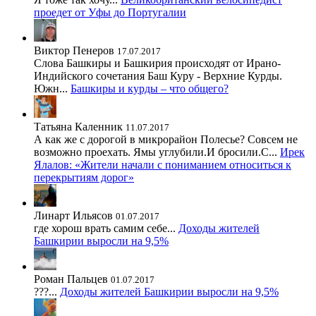
проедет от Уфы до Португалии
Виктор Пенеров
17.07.2017
Слова Башкиры и Башкирия происходят от Ирано-
Индийского сочетания Баш Куру - Верхние Курды.
Южн...
Башкиры и курды – что общего?
Татьяна Каленник
11.07.2017
А как же с дорогой в микрорайон Полесье? Совсем не
возможно проехать. Ямы углубили.И бросили.С...
Ирек
Ялалов: «Жители начали с пониманием относиться к
перекрытиям дорог»
Линарт Ильясов
01.07.2017
где хорош врать самим себе...
Доходы жителей
Башкирии выросли на 9,5%
Роман Пальцев
01.07.2017
???...
Доходы жителей Башкирии выросли на 9,5%