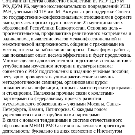
Сотрудники центра совместно с коллегами из РИУ ЦДУМ
РФ, ДУМ РБ, научно-исследовательских подразделений УНЦ
РАН, учеными БГПУ им. М. Акмуллы при поддержке Совета
по государственно-конфессиональным отношениям в формате
выездных лекторских групп посетили 25 муниципальных
образований Республики Башкортостан. Основная цель –
просветительская, профилактика религиозного экстремизма и
радикализма, выявление очагов межконфессиональной и
межэтнической напряженности, общение с гражданами на
местах, ответы на наболевшие вопросы. Такая форма работы,
как показывает опыт, весьма эффективна и будет продолжена.
Многое сделано для качественной подготовки специалистов с
углубленным изучением истории и культуры ислама:
совместно с РИУ подготовлены к изданию учебные пособия,
регулярно проводятся научно-практические и научно-
методологические семинары, организованы курсы
повышения квалификации, открыты магистерские программы
и стажировки. Налажены прочные связи с коллегами-
партнерами по федеральному проекту развития
мусульманского образования – учеными Москвы, Санкт-
Петербурга, Казани, Пятигорска. С каждым годом
укрепляются связи с зарубежными партнерами.
В связи с новыми тенденциями в системе отечественного
образования МНИЦ РМО активно включился в проектную
деятельность: буквально на днях совместно с Институтом