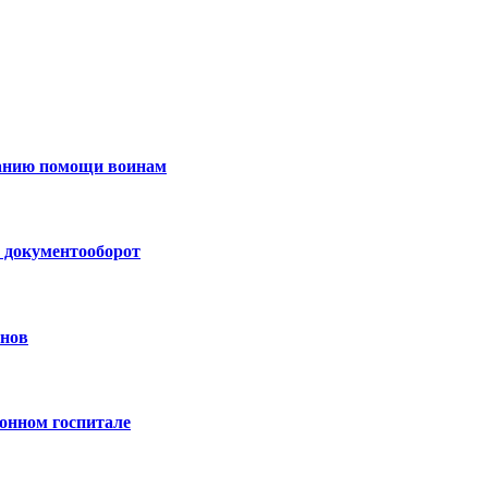
занию помощи воинам
 документооборот
анов
онном госпитале