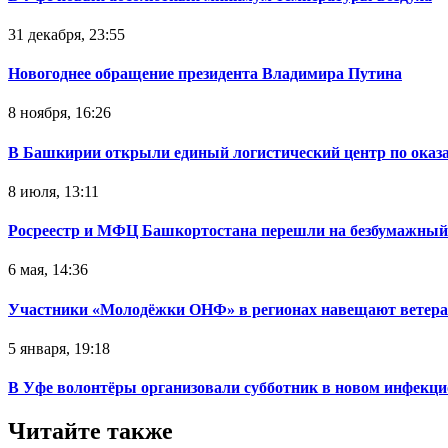
31 декабря, 23:55
Новогоднее обращение президента Владимира Путина
8 ноября, 16:26
В Башкирии открыли единый логистический центр по ока
8 июля, 13:11
Росреестр и МФЦ Башкортостана перешли на безбумажный
6 мая, 14:36
Участники «Молодёжки ОНФ» в регионах навещают ветер
5 января, 19:18
В Уфе волонтёры организовали субботник в новом инфекци
Читайте также