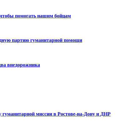
 чтобы помогать нашим бойцам
едную партию гуманитарной помощи
два внедорожника
 гуманитарной миссии в Ростове-на-Дону и ДНР