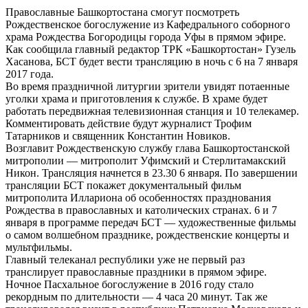
Православные Башкортостана смогут посмотреть
Рождественское богослужение из Кафедрального соборного
храма Рождества Богородицы города Уфы в прямом эфире.
Как сообщила главный редактор ТРК «Башкортостан» Гузель
Хасанова, БСТ будет вести трансляцию в ночь с 6 на 7 января
2017 года.
Во время праздничной литургии зрители увидят потаенные
уголки храма и приготовления к службе. В храме будет
работать передвижная телевизионная станция и 10 телекамер.
Комментировать действие будут журналист Трофим
Татарников и священник Константин Новиков.
Возглавит Рождественскую службу глава Башкортостанской
митрополии — митрополит Уфимский и Стерлитамакский
Никон. Трансляция начнется в 23.30 6 января. По завершении
трансляции БСТ покажет документальный фильм
митрополита Иллариона об особенностях празднования
Рождества в православных и католических странах. 6 и 7
января в программе передач БСТ — художественные фильмы
о самом волшебном празднике, рождественские концерты и
мультфильмы.
Главный телеканал республики уже не первый раз
транслирует православные праздники в прямом эфире.
Ночное Пасхальное богослужение в 2016 году стало
рекордным по длительности — 4 часа 20 минут. Так же