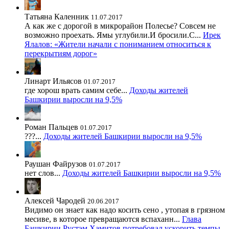
Татьяна Каленник
11.07.2017
А как же с дорогой в микрорайон Полесье? Совсем не
возможно проехать. Ямы углубили.И бросили.С...
Ирек
Ялалов: «Жители начали с пониманием относиться к
перекрытиям дорог»
Линарт Ильясов
01.07.2017
где хорош врать самим себе...
Доходы жителей
Башкирии выросли на 9,5%
Роман Пальцев
01.07.2017
???...
Доходы жителей Башкирии выросли на 9,5%
Раушан Файрузов
01.07.2017
нет слов...
Доходы жителей Башкирии выросли на 9,5%
Алексей Чародей
20.06.2017
Видимо он знает как надо косить сено , утопая в грязном
месиве, в которое превращаются вспаханн...
Глава
Башкирии Рустэм Хамитов потребовал ускорить темпы