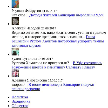
Раушан Файрузов
01.07.2017
нет слов...
Доходы жителей Башкирии выросли на 9,5%
Алексей Чародей
20.06.2017
Видимо он знает как надо косить сено , утопая в грязном
месиве, в которое превращаются вспаханн...
Глава
Башкирии Рустэм Хамитов потребовал ускорить темпы
заготовки кормов
Зулия Туганова
14.06.2017
Рустэма Хамитова не пригласили?...
В Уфе состоялось
возложение цветов к памятнику Салавату Юлаеву
Аделина Янбарисова
05.06.2017
здорово...
В июне пенсионеры Башкирии получат
пенсии досрочно
Политика
Экономика
Общество