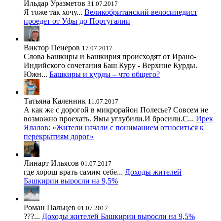
Ильдар Уразметов
31.07.2017
Я тоже так хочу...
Великобританский велосипедист
проедет от Уфы до Португалии
Виктор Пенеров
17.07.2017
Слова Башкиры и Башкирия происходят от Ирано-
Индийского сочетания Баш Куру - Верхние Курды.
Южн...
Башкиры и курды – что общего?
Татьяна Каленник
11.07.2017
А как же с дорогой в микрорайон Полесье? Совсем не
возможно проехать. Ямы углубили.И бросили.С...
Ирек
Ялалов: «Жители начали с пониманием относиться к
перекрытиям дорог»
Линарт Ильясов
01.07.2017
где хорош врать самим себе...
Доходы жителей
Башкирии выросли на 9,5%
Роман Пальцев
01.07.2017
???...
Доходы жителей Башкирии выросли на 9,5%