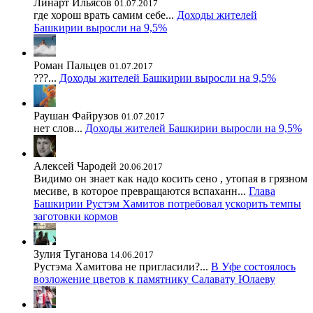
Линарт Ильясов
01.07.2017
где хорош врать самим себе...
Доходы жителей
Башкирии выросли на 9,5%
Роман Пальцев
01.07.2017
???...
Доходы жителей Башкирии выросли на 9,5%
Раушан Файрузов
01.07.2017
нет слов...
Доходы жителей Башкирии выросли на 9,5%
Алексей Чародей
20.06.2017
Видимо он знает как надо косить сено , утопая в грязном
месиве, в которое превращаются вспаханн...
Глава
Башкирии Рустэм Хамитов потребовал ускорить темпы
заготовки кормов
Зулия Туганова
14.06.2017
Рустэма Хамитова не пригласили?...
В Уфе состоялось
возложение цветов к памятнику Салавату Юлаеву