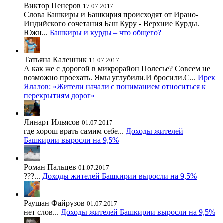
Виктор Пенеров
17.07.2017
Слова Башкиры и Башкирия происходят от Ирано-
Индийского сочетания Баш Куру - Верхние Курды.
Южн...
Башкиры и курды – что общего?
Татьяна Каленник
11.07.2017
А как же с дорогой в микрорайон Полесье? Совсем не
возможно проехать. Ямы углубили.И бросили.С...
Ирек
Ялалов: «Жители начали с пониманием относиться к
перекрытиям дорог»
Линарт Ильясов
01.07.2017
где хорош врать самим себе...
Доходы жителей
Башкирии выросли на 9,5%
Роман Пальцев
01.07.2017
???...
Доходы жителей Башкирии выросли на 9,5%
Раушан Файрузов
01.07.2017
нет слов...
Доходы жителей Башкирии выросли на 9,5%