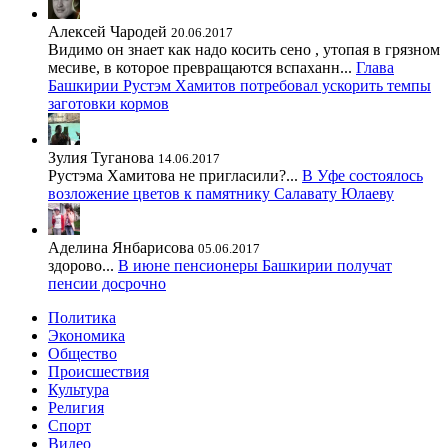
Алексей Чародей
20.06.2017
Видимо он знает как надо косить сено , утопая в грязном
месиве, в которое превращаются вспаханн...
Глава
Башкирии Рустэм Хамитов потребовал ускорить темпы
заготовки кормов
Зулия Туганова
14.06.2017
Рустэма Хамитова не пригласили?...
В Уфе состоялось
возложение цветов к памятнику Салавату Юлаеву
Аделина Янбарисова
05.06.2017
здорово...
В июне пенсионеры Башкирии получат
пенсии досрочно
Политика
Экономика
Общество
Происшествия
Культура
Религия
Спорт
Видео