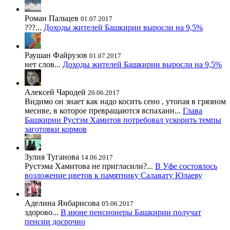
Роман Пальцев
01.07.2017
???...
Доходы жителей Башкирии выросли на 9,5%
Раушан Файрузов
01.07.2017
нет слов...
Доходы жителей Башкирии выросли на 9,5%
Алексей Чародей
20.06.2017
Видимо он знает как надо косить сено , утопая в грязном
месиве, в которое превращаются вспаханн...
Глава
Башкирии Рустэм Хамитов потребовал ускорить темпы
заготовки кормов
Зулия Туганова
14.06.2017
Рустэма Хамитова не пригласили?...
В Уфе состоялось
возложение цветов к памятнику Салавату Юлаеву
Аделина Янбарисова
05.06.2017
здорово...
В июне пенсионеры Башкирии получат
пенсии досрочно