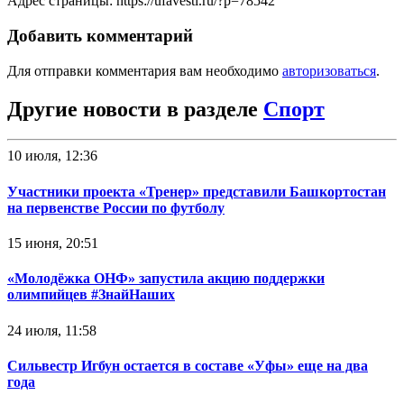
Адрес страницы: https://ufavesti.ru/?p=78542
Добавить комментарий
Для отправки комментария вам необходимо
авторизоваться
.
Другие новости в разделе
Спорт
10 июля, 12:36
Участники проекта «Тренер» представили Башкортостан
на первенстве России по футболу
15 июня, 20:51
«Молодёжка ОНФ» запустила акцию поддержки
олимпийцев #ЗнайНаших
24 июля, 11:58
Сильвестр Игбун остается в составе «Уфы» еще на два
года