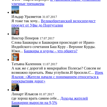
уличные тренажеры
Ильдар Уразметов
31.07.2017
Я тоже так хочу...
Великобританский велосипедист
проедет от Уфы до Португалии
Виктор Пенеров
17.07.2017
Слова Башкиры и Башкирия происходят от Ирано-
Индийского сочетания Баш Куру - Верхние Курды.
Южн...
Башкиры и курды – что общего?
Татьяна Каленник
11.07.2017
А как же с дорогой в микрорайон Полесье? Совсем не
возможно проехать. Ямы углубили.И бросили.С...
Ирек
Ялалов: «Жители начали с пониманием относиться к
перекрытиям дорог»
Линарт Ильясов
01.07.2017
где хорош врать самим себе...
Доходы жителей
Башкирии выросли на 9,5%