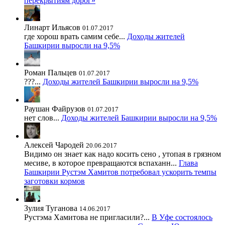
перекрытиям дорог»
Линарт Ильясов
01.07.2017
где хорош врать самим себе...
Доходы жителей
Башкирии выросли на 9,5%
Роман Пальцев
01.07.2017
???...
Доходы жителей Башкирии выросли на 9,5%
Раушан Файрузов
01.07.2017
нет слов...
Доходы жителей Башкирии выросли на 9,5%
Алексей Чародей
20.06.2017
Видимо он знает как надо косить сено , утопая в грязном
месиве, в которое превращаются вспаханн...
Глава
Башкирии Рустэм Хамитов потребовал ускорить темпы
заготовки кормов
Зулия Туганова
14.06.2017
Рустэма Хамитова не пригласили?...
В Уфе состоялось