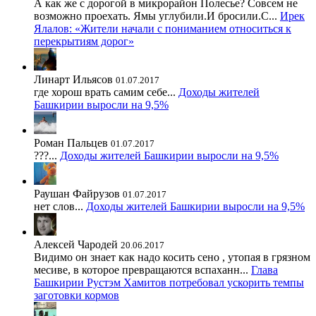
А как же с дорогой в микрорайон Полесье? Совсем не
возможно проехать. Ямы углубили.И бросили.С...
Ирек
Ялалов: «Жители начали с пониманием относиться к
перекрытиям дорог»
Линарт Ильясов
01.07.2017
где хорош врать самим себе...
Доходы жителей
Башкирии выросли на 9,5%
Роман Пальцев
01.07.2017
???...
Доходы жителей Башкирии выросли на 9,5%
Раушан Файрузов
01.07.2017
нет слов...
Доходы жителей Башкирии выросли на 9,5%
Алексей Чародей
20.06.2017
Видимо он знает как надо косить сено , утопая в грязном
месиве, в которое превращаются вспаханн...
Глава
Башкирии Рустэм Хамитов потребовал ускорить темпы
заготовки кормов