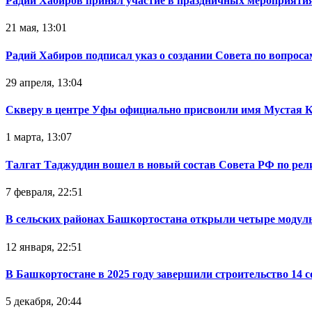
Радий Хабиров принял участие в праздничных мероприятия
21 мая, 13:01
Радий Хабиров подписал указ о создании Совета по вопрос
29 апреля, 13:04
Скверу в центре Уфы официально присвоили имя Мустая 
1 марта, 13:07
Талгат Таджуддин вошел в новый состав Совета РФ по ре
7 февраля, 22:51
В сельских районах Башкортостана открыли четыре модул
12 января, 22:51
В Башкортостане в 2025 году завершили строительство 14 
5 декабря, 20:44