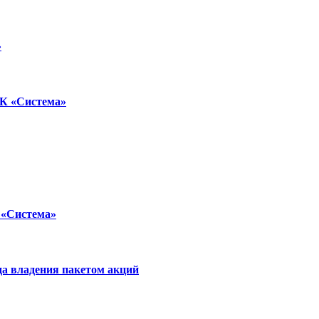
»
ФК «Система»
«Система»‍
да владения пакетом акций