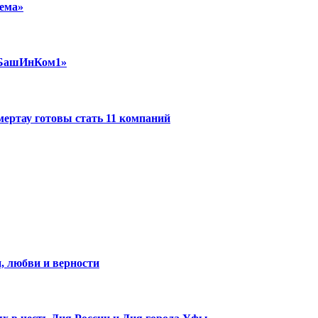
ема»
 «БашИнКом1»
ертау готовы стать 11 компаний
, любви и верности