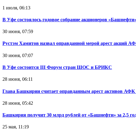
1 июля, 06:13
В Уфе состоялось годовое собрание акционеров «Башнефти
30 июня, 07:59
Рустэм Хамитов назвал оправданной мерой арест акций А
30 июня, 07:07
В Уфе состоится III Форум стран ШОС и БРИКС
28 июня, 06:11
Глава Башкирии считает оправданным арест активов АФК 
28 июня, 05:42
Башкирия получит 30 млрд рублей от «Башнефти» за 2,5 го
25 мая, 11:19