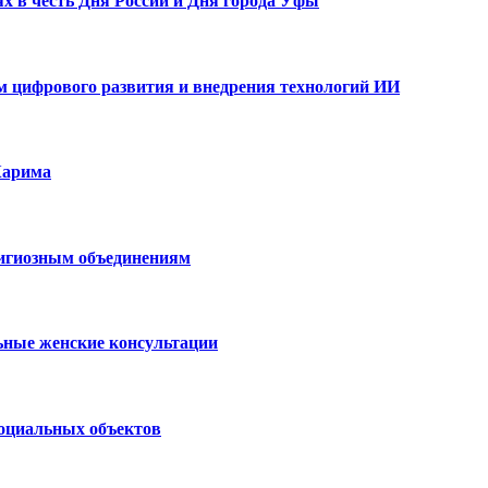
х в честь Дня России и Дня города Уфы
ам цифрового развития и внедрения технологий ИИ
Карима
лигиозным объединениям
ьные женские консультации
социальных объектов