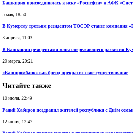
Башкирия присоединилась к иску «Роснефти» к АФК «Сист
5 мая, 18:50
В Кумертау третьим резидентом ТОСЭР станет компания
3 апреля, 11:03
В Башкирии резидентами зоны опережающего развития Кум
20 марта, 20:21
«Башпромбанк» как бренд прекратит свое существование
Читайте также
10 июля, 22:49
Радий Хабиров поздравил жителей республики с Днём семьи
12 июня, 12:47