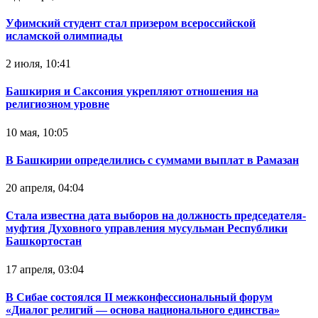
Уфимский студент стал призером всероссийской
исламской олимпиады
2 июля, 10:41
Башкирия и Саксония укрепляют отношения на
религиозном уровне
10 мая, 10:05
В Башкирии определились с суммами выплат в Рамазан
20 апреля, 04:04
Стала известна дата выборов на должность председателя-
муфтия Духовного управления мусульман Республики
Башкортостан
17 апреля, 03:04
В Сибае состоялся II межконфессиональный форум
«Диалог религий — основа национального единства»