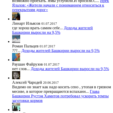
возможно проехать. Ямы углубили.И бросили.С...
Ирек
Ялалов: «Жители начали с пониманием относиться к
перекрытиям дорог»
Линарт Ильясов
01.07.2017
где хорош врать самим себе...
Доходы жителей
Башкирии выросли на 9,5%
Роман Пальцев
01.07.2017
???...
Доходы жителей Башкирии выросли на 9,5%
Раушан Файрузов
01.07.2017
нет слов...
Доходы жителей Башкирии выросли на 9,5%
Алексей Чародей
20.06.2017
Видимо он знает как надо косить сено , утопая в грязном
месиве, в которое превращаются вспаханн...
Глава
Башкирии Рустэм Хамитов потребовал ускорить темпы
заготовки кормов