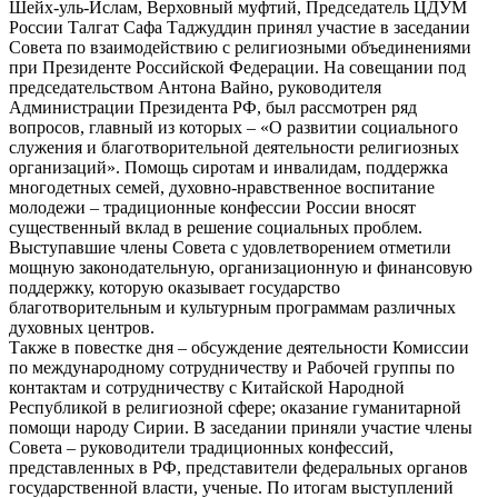
Шейх-уль-Ислам, Верховный муфтий, Председатель ЦДУМ
России Талгат Сафа Таджуддин принял участие в заседании
Совета по взаимодействию с религиозными объединениями
при Президенте Российской Федерации. На совещании под
председательством Антона Вайно, руководителя
Администрации Президента РФ, был рассмотрен ряд
вопросов, главный из которых – «О развитии социального
служения и благотворительной деятельности религиозных
организаций». Помощь сиротам и инвалидам, поддержка
многодетных семей, духовно-нравственное воспитание
молодежи – традиционные конфессии России вносят
существенный вклад в решение социальных проблем.
Выступавшие члены Совета с удовлетворением отметили
мощную законодательную, организационную и финансовую
поддержку, которую оказывает государство
благотворительным и культурным программам различных
духовных центров.
Также в повестке дня – обсуждение деятельности Комиссии
по международному сотрудничеству и Рабочей группы по
контактам и сотрудничеству с Китайской Народной
Республикой в религиозной сфере; оказание гуманитарной
помощи народу Сирии. В заседании приняли участие члены
Совета – руководители традиционных конфессий,
представленных в РФ, представители федеральных органов
государственной власти, ученые. По итогам выступлений