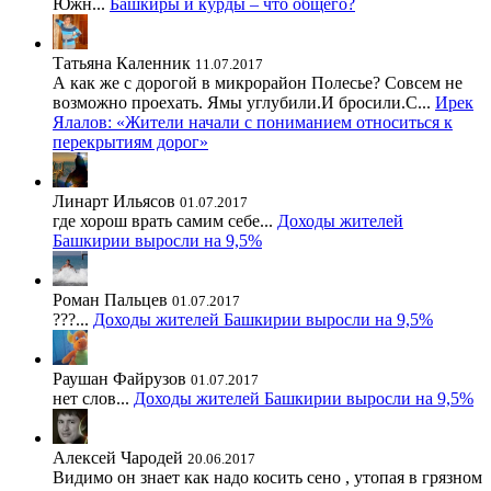
Южн...
Башкиры и курды – что общего?
Татьяна Каленник
11.07.2017
А как же с дорогой в микрорайон Полесье? Совсем не
возможно проехать. Ямы углубили.И бросили.С...
Ирек
Ялалов: «Жители начали с пониманием относиться к
перекрытиям дорог»
Линарт Ильясов
01.07.2017
где хорош врать самим себе...
Доходы жителей
Башкирии выросли на 9,5%
Роман Пальцев
01.07.2017
???...
Доходы жителей Башкирии выросли на 9,5%
Раушан Файрузов
01.07.2017
нет слов...
Доходы жителей Башкирии выросли на 9,5%
Алексей Чародей
20.06.2017
Видимо он знает как надо косить сено , утопая в грязном