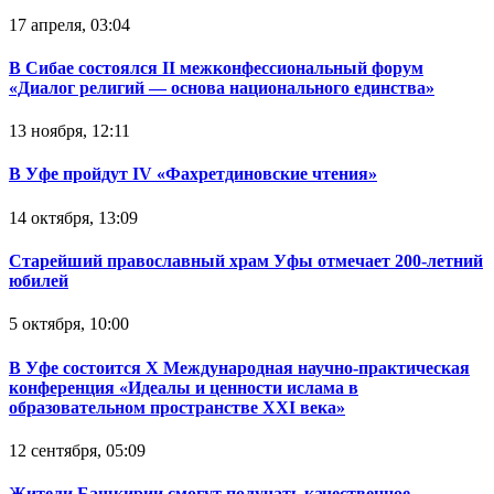
17 апреля, 03:04
В Сибае состоялся II межконфессиональный форум
«Диалог религий — основа национального единства»
13 ноября, 12:11
В Уфе пройдут IV «Фахретдиновские чтения»
14 октября, 13:09
Старейший православный храм Уфы отмечает 200-летний
юбилей
5 октября, 10:00
В Уфе состоится Х Международная научно-практическая
конференция «Идеалы и ценности ислама в
образовательном пространстве XXI века»
12 сентября, 05:09
Жители Башкирии смогут получать качественное