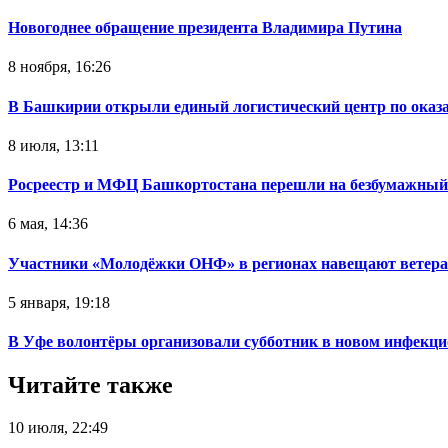
Новогоднее обращение президента Владимира Путина
8 ноября, 16:26
В Башкирии открыли единый логистический центр по ока
8 июля, 13:11
Росреестр и МФЦ Башкортостана перешли на безбумажный
6 мая, 14:36
Участники «Молодёжки ОНФ» в регионах навещают ветер
5 января, 19:18
В Уфе волонтёры организовали субботник в новом инфекци
Читайте также
10 июля, 22:49