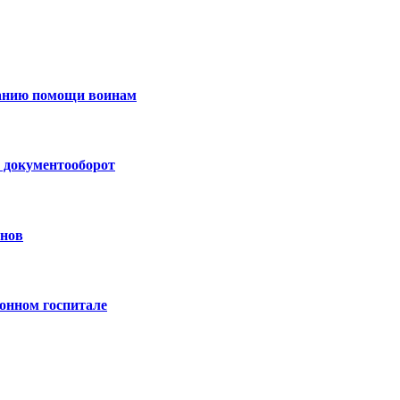
занию помощи воинам
 документооборот
анов
онном госпитале