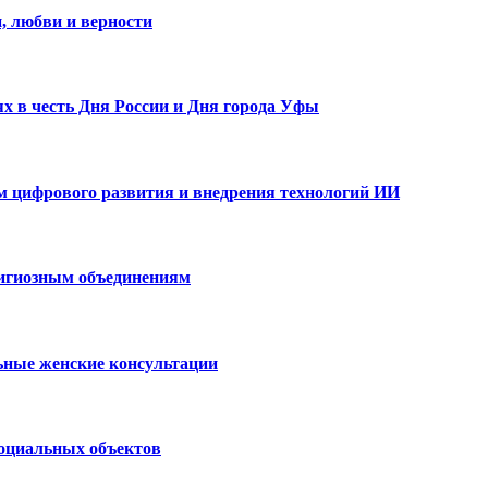
, любви и верности
х в честь Дня России и Дня города Уфы
ам цифрового развития и внедрения технологий ИИ
лигиозным объединениям
ьные женские консультации
социальных объектов