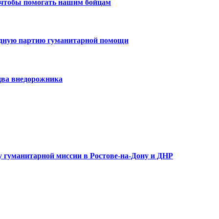
 чтобы помогать нашим бойцам
едную партию гуманитарной помощи
два внедорожника
 гуманитарной миссии в Ростове-на-Дону и ДНР