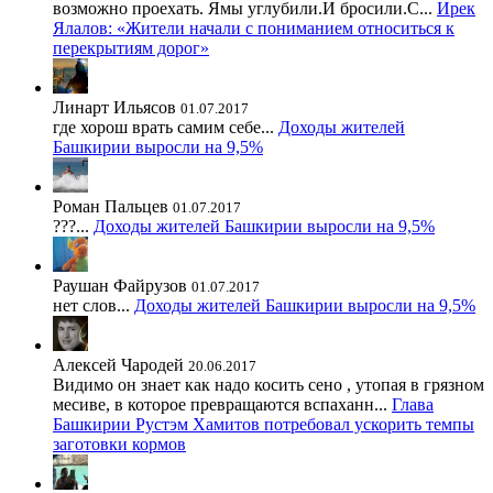
возможно проехать. Ямы углубили.И бросили.С...
Ирек
Ялалов: «Жители начали с пониманием относиться к
перекрытиям дорог»
Линарт Ильясов
01.07.2017
где хорош врать самим себе...
Доходы жителей
Башкирии выросли на 9,5%
Роман Пальцев
01.07.2017
???...
Доходы жителей Башкирии выросли на 9,5%
Раушан Файрузов
01.07.2017
нет слов...
Доходы жителей Башкирии выросли на 9,5%
Алексей Чародей
20.06.2017
Видимо он знает как надо косить сено , утопая в грязном
месиве, в которое превращаются вспаханн...
Глава
Башкирии Рустэм Хамитов потребовал ускорить темпы
заготовки кормов