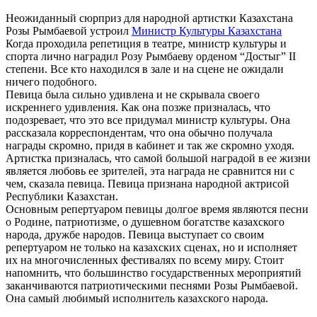
Неожиданный сюрприз для народной артистки Казахстана
Розы Рымбаевой устроил
Министр Культуры Казахстана
Когда проходила репетиция в театре, министр культуры и
спорта лично наградил Розу Рымбаеву орденом “Достыг” II
степени. Все кто находился в зале и на сцене не ожидали
ничего подобного.
Певица была сильно удивлена и не скрывала своего
искреннего удивления. Как она позже призналась, что
подозревает, что это все придумал министр культуры. Она
рассказала корреспондентам, что она обычно получала
награды скромно, придя в кабинет и так же скромно уходя.
Артистка призналась, что самой большой наградой в ее жизни
является любовь ее зрителей, эта награда не сравнится ни с
чем, сказала певица. Певица признана народной актрисой
Республики Казахстан.
Основным репертуаром певицы долгое время являются песни
о Родине, патриотизме, о душевном богатстве казахского
народа, дружбе народов. Певица выступает со своим
репертуаром не только на казахских сценах, но и исполняет
их на многочисленных фестивалях по всему миру. Стоит
напомнить, что большинство государственных мероприятий
заканчиваются патриотическими песнями Розы Рымбаевой.
Она самый любимый исполнитель казахского народа.