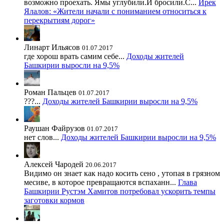
возможно проехать. Ямы углубили.И бросили.С...
Ирек
Ялалов: «Жители начали с пониманием относиться к
перекрытиям дорог»
Линарт Ильясов
01.07.2017
где хорош врать самим себе...
Доходы жителей
Башкирии выросли на 9,5%
Роман Пальцев
01.07.2017
???...
Доходы жителей Башкирии выросли на 9,5%
Раушан Файрузов
01.07.2017
нет слов...
Доходы жителей Башкирии выросли на 9,5%
Алексей Чародей
20.06.2017
Видимо он знает как надо косить сено , утопая в грязном
месиве, в которое превращаются вспаханн...
Глава
Башкирии Рустэм Хамитов потребовал ускорить темпы
заготовки кормов