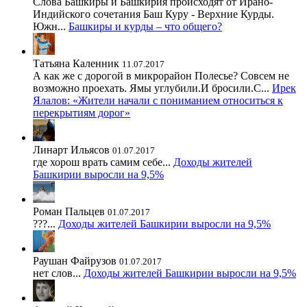
Слова Башкиры и Башкирия происходят от Ирано-
Индийского сочетания Баш Куру - Верхние Курды.
Южн...
Башкиры и курды – что общего?
Татьяна Каленник
11.07.2017
А как же с дорогой в микрорайон Полесье? Совсем не
возможно проехать. Ямы углубили.И бросили.С...
Ирек
Ялалов: «Жители начали с пониманием относиться к
перекрытиям дорог»
Линарт Ильясов
01.07.2017
где хорош врать самим себе...
Доходы жителей
Башкирии выросли на 9,5%
Роман Пальцев
01.07.2017
???...
Доходы жителей Башкирии выросли на 9,5%
Раушан Файрузов
01.07.2017
нет слов...
Доходы жителей Башкирии выросли на 9,5%