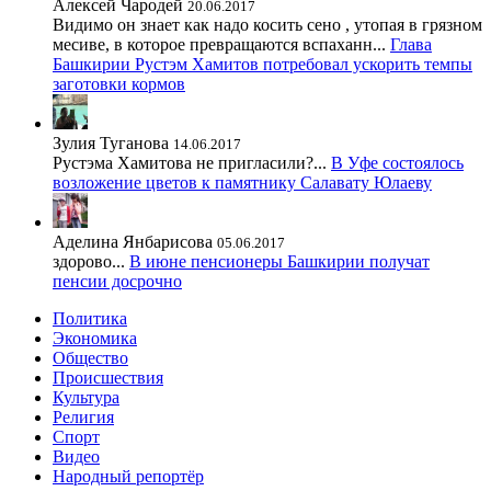
Алексей Чародей
20.06.2017
Видимо он знает как надо косить сено , утопая в грязном
месиве, в которое превращаются вспаханн...
Глава
Башкирии Рустэм Хамитов потребовал ускорить темпы
заготовки кормов
Зулия Туганова
14.06.2017
Рустэма Хамитова не пригласили?...
В Уфе состоялось
возложение цветов к памятнику Салавату Юлаеву
Аделина Янбарисова
05.06.2017
здорово...
В июне пенсионеры Башкирии получат
пенсии досрочно
Политика
Экономика
Общество
Происшествия
Культура
Религия
Спорт
Видео
Народный репортёр