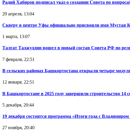
Радий Хабиров подписал указ о создании Совета по вопрос
29 апреля, 13:04
Скверу в центре Уфы официально присвоили имя Мустая 
1 марта, 13:07
Талгат Таджуддин вошел в новый состав Совета РФ по ре
7 февраля, 22:51
В сельских районах Башкортостана открыли четыре модул
12 января, 22:51
В Башкортостане в 2025 году завершили строительство 14 
5 декабря, 20:44
19 декабря состоится программа «Итоги года с Владимиро
27 ноября, 20:40