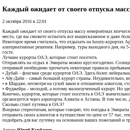
Каждый ожидает от своего отпуска мас
2 октября 2016 в 22:01
Каждый ожидает от своего отпуска массу невероятных впечатле
место, где вы сможете испытать все вышесказанное и даже бо
Некоторое время считалось, что отдыхать на luxury-курортах
альтернативные решения. Например, туры выходного дня, на 5-7
госте.
Лучшие курорты ОАЭ, которые стоит посетить
Отправлять на отдых в Эмираты можно круглогодично. Солнце з
отправкой необходимо прочитать некоторые правила пребывания
• Дубай – флагман среди курортов ОАЭ. Здесь более либеральн
• Абу-Даби – самый большой курорт страны. Неудивительно, ве
• в Шардже, несмотря на сухой закон в отношении алкоголя, с
• Фуджейра – молодой, а потому малоизученный курорт. Но зде
Конечно, курортов, которые стоит посетить в ОАЭ значительно
организуется через аэропорты Алматы и Астаны. В том числе, 
Сколько стоит путевка в ОАЭ?
Вопреки стереотипам, которые говорят, что поездка в Эмираты 
отправить своих клиентов в путешествие по цене от 57 тыс. т
подобрать для вас путевку на основании ваших пожеланий и т
Автор:
Юрий Курбанов