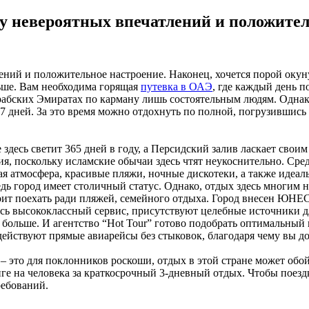
су невероятных впечатлений и положите
ний и положительное настроение. Наконец, хочется порой окуну
льше. Вам необходима горящая
путевка в ОАЭ
, где каждый день п
 Арабских Эмиратах по карману лишь состоятельным людям. Одна
 дней. За это время можно отдохнуть по полной, погрузившись в 
десь светит 365 дней в году, а Персидский залив ласкает своим
, поскольку исламские обычаи здесь чтят неукоснительно. Сред
ая атмосфера, красивые пляжи, ночные дискотеки, а также идеал
дь город имеет столичный статус. Однако, отдых здесь многим 
тоит поехать ради пляжей, семейного отдыха. Город внесен ЮНЕ
сь высококлассный сервис, присутствуют целебные источники дл
 больше. И агентство “Hot Tour” готово подобрать оптимальный
действуют прямые авиарейсы без стыковок, благодаря чему вы д
– это для поклонников роскоши, отдых в этой стране может обой
енге на человека за краткосрочный 3-дневный отдых. Чтобы пое
ребований.