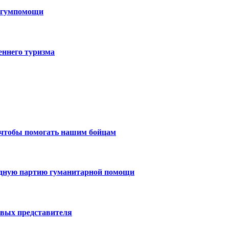
н гумпомощи
еннего туризма
 чтобы помогать нашим бойцам
едную партию гуманитарной помощи
вых представителя