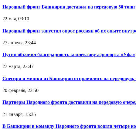
Народный фронт Башкирии доставил на передовую 50 тон
22 мая, 03:10
Народный фронт запустил опрос россиян об их опыте внутр
27 апреля, 23:44
Путин объявил благодарность коллективу аэропорта «Уфа»
27 марта, 23:47
Снегири и мишки из Башкирии отправились на передовую,
20 февраля, 23:50
Партнеры Народного фронта доставили на передовую очер
21 января, 15:35
В Башкирии в команду Народного фронта вошли четыре но