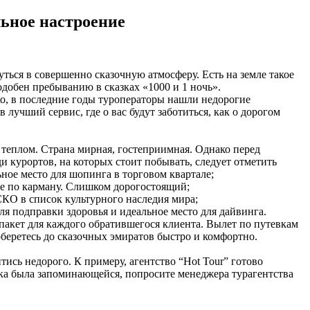
льное настроение
ться в совершенно сказочную атмосферу. Есть на земле такое
одобен пребыванию в сказках «1000 и 1 ночь».
ко, в последние годы туроператоры нашли недорогие
лучший сервис, где о вас будут заботиться, как о дорогом
 теплом. Страна мирная, гостеприимная. Однако перед
и курортов, на которых стоит побывать, следует отметить
ьное место для шопинга в торговом квартале;
не по карману. Слишком дорогостоящий;
СКО в список культурного наследия мира;
я подправки здоровья и идеальное место для дайвинга.
 пакет для каждого обратившегося клиента. Вылет по путевкам
оберетесь до сказочных эмиратов быстро и комфортно.
тись недорого. К примеру, агентство “Hot Tour” готово
здка была запоминающейся, попросите менеджера турагентства