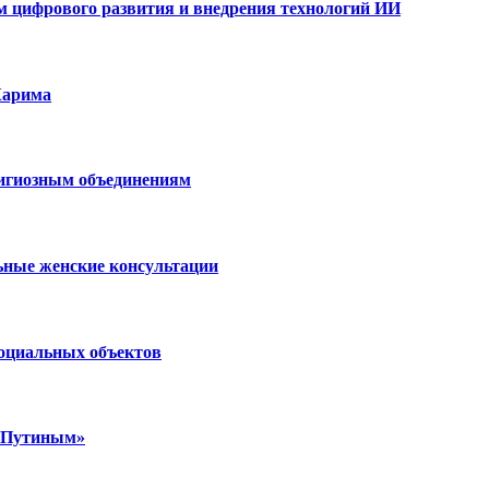
ам цифрового развития и внедрения технологий ИИ
Карима
лигиозным объединениям
ьные женские консультации
социальных объектов
м Путиным»