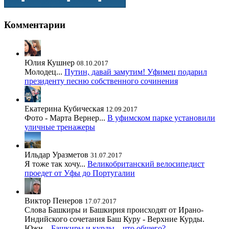
Комментарии
Юлия Кушнер
08.10.2017
Молодец...
Путин, давай замутим! Уфимец подарил
президенту песню собственного сочинения
Екатерина Кубическая
12.09.2017
Фото - Марта Вернер...
В уфимском парке установили
уличные тренажеры
Ильдар Уразметов
31.07.2017
Я тоже так хочу...
Великобританский велосипедист
проедет от Уфы до Португалии
Виктор Пенеров
17.07.2017
Слова Башкиры и Башкирия происходят от Ирано-
Индийского сочетания Баш Куру - Верхние Курды.
Южн...
Башкиры и курды – что общего?