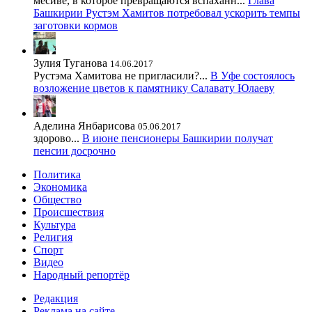
месиве, в которое превращаются вспаханн...
Глава
Башкирии Рустэм Хамитов потребовал ускорить темпы
заготовки кормов
Зулия Туганова
14.06.2017
Рустэма Хамитова не пригласили?...
В Уфе состоялось
возложение цветов к памятнику Салавату Юлаеву
Аделина Янбарисова
05.06.2017
здорово...
В июне пенсионеры Башкирии получат
пенсии досрочно
Политика
Экономика
Общество
Происшествия
Культура
Религия
Спорт
Видео
Народный репортёр
Редакция
Реклама на сайте