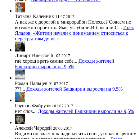
Татьяна Каленник
11.07.2017
А как же с дорогой в микрорайон Полесье? Совсем не
возможно проехать. Ямы углубили.И бросили.С...
Ирек
Ялалов: «Жители начали с пониманием относиться к
перекрытиям дорог»
Линарт Ильясов
01.07.2017
где хорош врать самим себе...
Доходы жителей
Башкирии выросли на 9,5%
Роман Пальцев
01.07.2017
???...
Доходы жителей Башкирии выросли на 9,5%
Раушан Файрузов
01.07.2017
нет слов...
Доходы жителей Башкирии выросли на 9,5%
Алексей Чародей
20.06.2017
Видимо он знает как надо косить сено , утопая в грязном