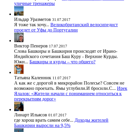
уличные тренажеры
Ильдар Уразметов
31.07.2017
Я тоже так хочу...
Великобританский велосипедист
проедет от Уфы до Португалии
Виктор Пенеров
17.07.2017
Слова Башкиры и Башкирия происходят от Ирано-
Индийского сочетания Баш Куру - Верхние Курды.
Южн...
Башкиры и курды – что общего?
Татьяна Каленник
11.07.2017
А как же с дорогой в микрорайон Полесье? Совсем не
возможно проехать. Ямы углубили.И бросили.С...
Ирек
Ялалов: «Жители начали с пониманием относиться к
перекрытиям дорог»
Линарт Ильясов
01.07.2017
где хорош врать самим себе...
Доходы жителей
Башкирии выросли на 9,5%