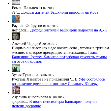
Роман Пальцев
01.07.2017
???...
Доходы жителей Башкирии выросли на 9,5%
Раушан Файрузов
01.07.2017
нет слов...
Доходы жителей Башкирии выросли на 9,5%
Алексей Чародей
20.06.2017
Видимо он знает как надо косить сено , утопая в грязном
месиве, в которое превращаются вспаханн...
Глава
Башкирии Рустэм Хамитов потребовал ускорить темпы
заготовки кормов
Зулия Туганова
14.06.2017
Рустэма Хамитова не пригласили?...
В Уфе состоялось
возложение цветов к памятнику Салавату Юлаеву
Аделина Янбарисова
05.06.2017
здорово...
В июне пенсионеры Башкирии получат
пенсии досрочно