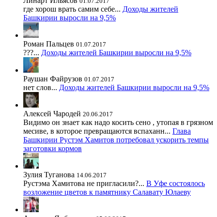
Линарт Ильясов
01.07.2017
где хорош врать самим себе...
Доходы жителей
Башкирии выросли на 9,5%
Роман Пальцев
01.07.2017
???...
Доходы жителей Башкирии выросли на 9,5%
Раушан Файрузов
01.07.2017
нет слов...
Доходы жителей Башкирии выросли на 9,5%
Алексей Чародей
20.06.2017
Видимо он знает как надо косить сено , утопая в грязном
месиве, в которое превращаются вспаханн...
Глава
Башкирии Рустэм Хамитов потребовал ускорить темпы
заготовки кормов
Зулия Туганова
14.06.2017
Рустэма Хамитова не пригласили?...
В Уфе состоялось
возложение цветов к памятнику Салавату Юлаеву