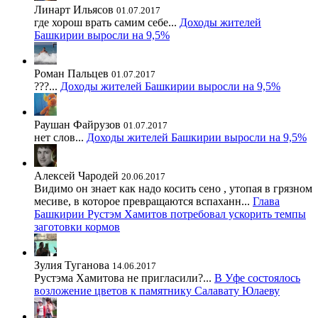
Линарт Ильясов
01.07.2017
где хорош врать самим себе...
Доходы жителей
Башкирии выросли на 9,5%
Роман Пальцев
01.07.2017
???...
Доходы жителей Башкирии выросли на 9,5%
Раушан Файрузов
01.07.2017
нет слов...
Доходы жителей Башкирии выросли на 9,5%
Алексей Чародей
20.06.2017
Видимо он знает как надо косить сено , утопая в грязном
месиве, в которое превращаются вспаханн...
Глава
Башкирии Рустэм Хамитов потребовал ускорить темпы
заготовки кормов
Зулия Туганова
14.06.2017
Рустэма Хамитова не пригласили?...
В Уфе состоялось
возложение цветов к памятнику Салавату Юлаеву