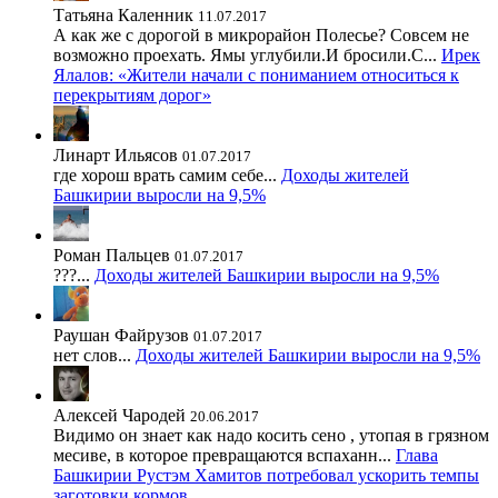
Татьяна Каленник
11.07.2017
А как же с дорогой в микрорайон Полесье? Совсем не
возможно проехать. Ямы углубили.И бросили.С...
Ирек
Ялалов: «Жители начали с пониманием относиться к
перекрытиям дорог»
Линарт Ильясов
01.07.2017
где хорош врать самим себе...
Доходы жителей
Башкирии выросли на 9,5%
Роман Пальцев
01.07.2017
???...
Доходы жителей Башкирии выросли на 9,5%
Раушан Файрузов
01.07.2017
нет слов...
Доходы жителей Башкирии выросли на 9,5%
Алексей Чародей
20.06.2017
Видимо он знает как надо косить сено , утопая в грязном
месиве, в которое превращаются вспаханн...
Глава
Башкирии Рустэм Хамитов потребовал ускорить темпы
заготовки кормов