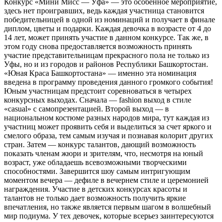
Конкурс «Мини Мисс — Уфа» — это особенное мероприятие,
здесь нет проигравших, ведь каждая участница становится
победительницей в одной из номинаций и получает в финале
диплом, цветы и подарки. Каждая девочка в возрасте от 4 до
14 лет, может принять участие в данном конкурсе. Так же, в
этом году снова предоставляется возможность принять
участие представительницам прекрасного пола не только из
Уфы, но и из городов и районов Республики Башкортостан.
«Юная Краса Башкортостана» — именно эта номинация
введена в программу проведения данного громкого события!
Юным участницам предстоит соревноваться в четырех
конкурсных выходах. Сначала — fashion выход в стиле
«casual» с самопрезентацией. Второй выход — в
национальном костюме разных народов мира, тут каждая из
участниц может проявить себя и выделиться за счет яркого и
смелого образа, тем самым изучая и познавая колорит других
стран. Затем — конкурс талантов, дающий возможность
показать членам жюри и зрителям, что, несмотря на юный
возраст, уже обладаешь всевозможными творческими
способностями. Завершится шоу самым интригующим
моментом вечера — дефиле в вечернем стиле и церемонией
награждения. Участие в детских конкурсах красоты и
талантов не только дает возможность получить яркие
впечатления, но также является первым шагом в волшебный
мир подиума. У тех девочек, которые всерьез заинтересуются