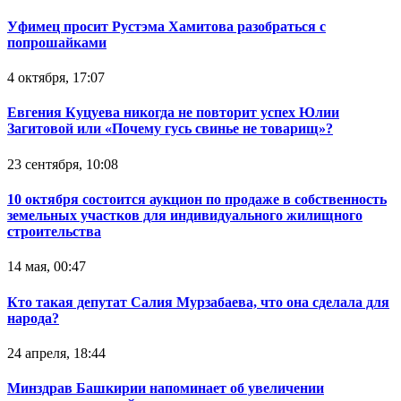
Уфимец просит Рустэма Хамитова разобраться с
попрошайками
4 октября, 17:07
Евгения Куцуева никогда не повторит успех Юлии
Загитовой или «Почему гусь свинье не товарищ»?
23 сентября, 10:08
10 октября состоится аукцион по продаже в собственность
земельных участков для индивидуального жилищного
строительства
14 мая, 00:47
Кто такая депутат Салия Мурзабаева, что она сделала для
народа?
24 апреля, 18:44
Минздрав Башкирии напоминает об увеличении